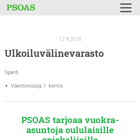
Testi
Menu
12.9.2018
Ulkoiluvälinevarasto
Sijainti:
Väestönsuoja, 1. kerros
PSOAS tarjoaa
vuokra-
asuntoja
oululaisille
opiskelijoille