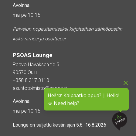
Avoinna
ma-pe 10-15
Palvelun nopeuttamiseksi kirjoitathan sähköpostiin
koko nimesi ja osoitteesi
PSOAS Lounge
Paavo Havaksen tie 5
90570 Oulu
+358 8 317 3110
asuntotoimisto@psoas.fi
Hei! 🫶 Kaipaatko apua? | Hello!
Avoinna
🫶 Need help?
ma-pe 10-15
Lounge on
suljettu kesän ajan
5.6.-16.8.2026