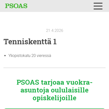
Testi
Menu
21.4.2026
Tenniskenttä
1
Yliopistokatu 20 vieressä
PSOAS tarjoaa
vuokra-
asuntoja
oululaisille
opiskelijoille