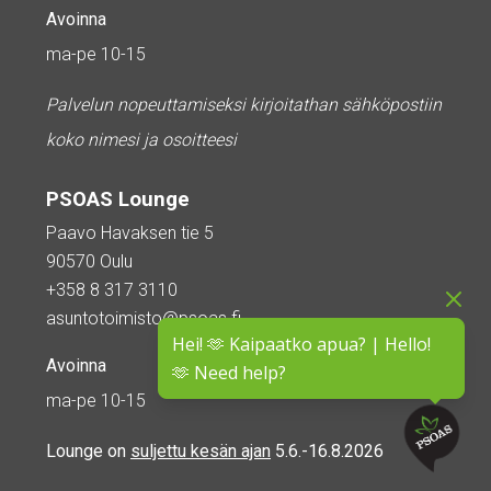
Avoinna
ma-pe 10-15
Palvelun nopeuttamiseksi kirjoitathan sähköpostiin
koko nimesi ja osoitteesi
PSOAS Lounge
Paavo Havaksen tie 5
90570 Oulu
+358 8 317 3110
asuntotoimisto@psoas.fi
Hei! 🫶 Kaipaatko apua? | Hello!
Avoinna
🫶 Need help?
ma-pe 10-15
Lounge on
suljettu kesän ajan
5.6.-16.8.2026