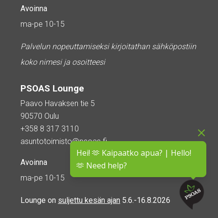
Avoinna
ma-pe 10-15
Palvelun nopeuttamiseksi kirjoitathan sähköpostiin
koko nimesi ja osoitteesi
PSOAS Lounge
Paavo Havaksen tie 5
90570 Oulu
+358 8 317 3110
asuntotoimisto@psoas.fi
Hei! 🫶 Kaipaatko apua? | Hello!
Avoinna
🫶 Need help?
ma-pe 10-15
Lounge on
suljettu kesän ajan
5.6.-16.8.2026