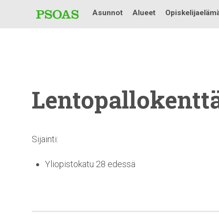
Asunnot
Alueet
Opiskelijaeläm
Lentopallokentt
Sijainti:
Yliopistokatu 28 edessä