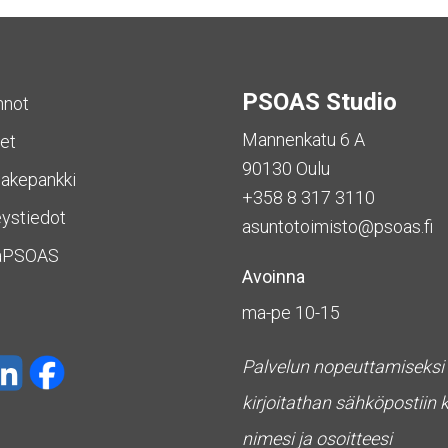
PSOAS Studio
nnot
Mannenkatu 6 A
et
90130 Oulu
akepankki
+358 8 317 3110
ystiedot
asuntotoimisto@psoas.fi
aPSOAS
Avoinna
ma-pe 10-15
Palvelun nopeuttamiseksi
kirjoitathan sähköpostiin 
nimesi ja osoitteesi