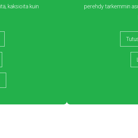
tä, kaksioita kuin
perehdy tarkemmin as
Tutu
s