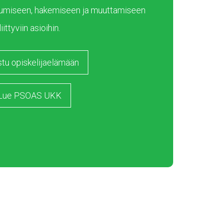
umiseen, hakemiseen ja muuttamiseen
liittyviin asioihin.
stu opiskelijaelämään
Lue PSOAS UKK