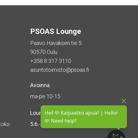
PSOAS Lounge
Paavo Havaksen tie 5
90570 Oulu
+358 8 317 3110
asuntotoimisto@psoas.fi
Avoinna
ma-pe 10-15
Hei! 🫶 Kaipaatko apua? | Hello!
Lounge on
suljettu kesän ajan
🫶 Need help?
koko
5.6.-16.8.2026