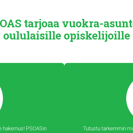
OAS tarjoaa
vuokra-asunt
oululaisille
opiskelijoille
 tee hakemus! PSOASin
Tutustu tarkemmin mil