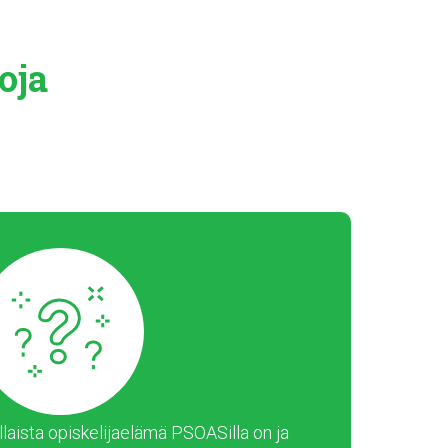
oja
laista opiskelijaelämä PSOASilla on ja