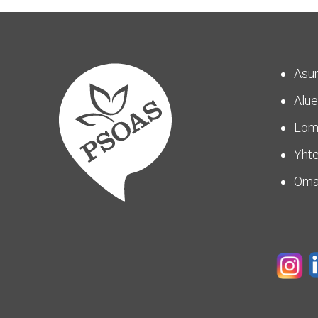
Asu
Alue
Lom
Yhte
Om