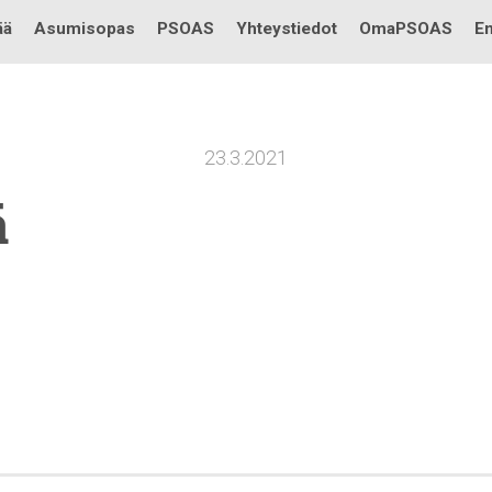
Testi
ää
Asumisopas
PSOAS
Yhteystiedot
OmaPSOAS
En
23.3.2021
ä