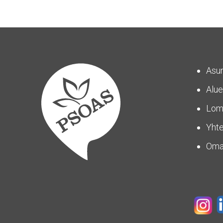
Asu
Alue
Lom
Yhte
Om