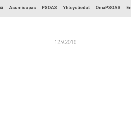
Testi
ää
Asumisopas
PSOAS
Yhteystiedot
OmaPSOAS
En
12.9.2018