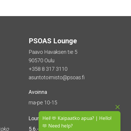
PSOAS Lounge
Paavo Havaksen tie 5
90570 Oulu
+358 8 317 3110
asuntotoimisto@psoas.fi
Avoinna
ma-pe 10-15
Hei! 🫶 Kaipaatko apua? | Hello!
Lounge on
suljettu kesän ajan
🫶 Need help?
koko
5.6.-16.8.2026