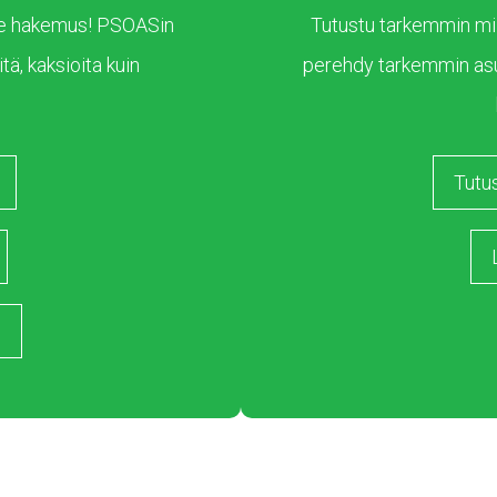
 tee hakemus! PSOASin
Tutustu tarkemmin mil
tä, kaksioita kuin
perehdy tarkemmin as
Tutu
s