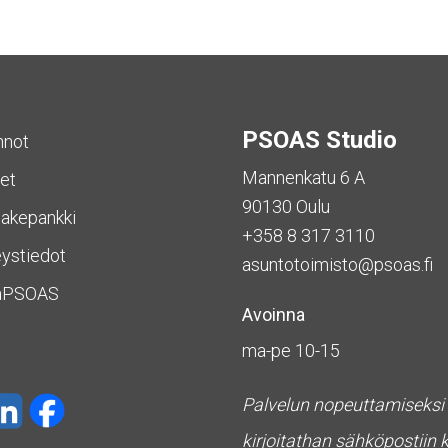
PSOAS Studio
nnot
Mannenkatu 6 A
et
90130 Oulu
akepankki
+358 8 317 3110
ystiedot
asuntotoimisto@psoas.fi
aPSOAS
Avoinna
ma-pe 10-15
Palvelun nopeuttamiseksi
kirjoitathan sähköpostiin 