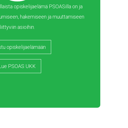
laista opiskelijaelämä PSOASilla on ja
umiseen, hakemiseen ja muuttamiseen
liittyviin asioihin.
stu opiskelijaelämään
Lue PSOAS UKK