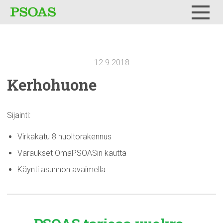
Testi
Menu
12.9.2018
Kerhohuone
Sijainti:
Virkakatu 8 huoltorakennus
Varaukset OmaPSOASin kautta
Käynti asunnon avaimella