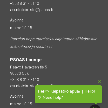
+358 8 317 3110
asuntotoimisto@psoas.fi
Avoinna
ma-pe 10-15
Palvelun nopeuttamiseksi kirjoitathan sähköpostiin
koko nimesi ja osoitteesi
PSOAS Lounge
Paavo Havaksen tie 5
90570 Oulu
+358 8 317 3110
asuntotoimisto@psoas.fi
Hei! 🫶 Kaipaatko apua? | Hello!
Avoinna
🫶 Need help?
ma-pe 10-15