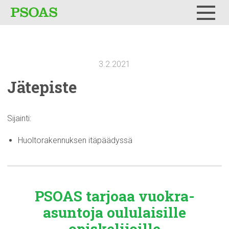
Testi
Menu
3.2.2021
Jätepiste
Sijainti:
Huoltorakennuksen itäpäädyssä
PSOAS tarjoaa
vuokra-
asuntoja
oululaisille
opiskelijoille