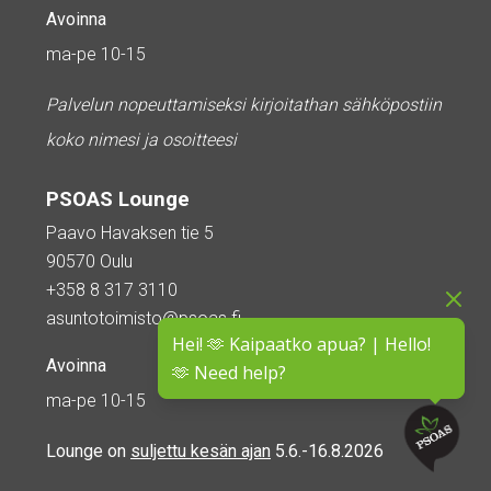
Avoinna
ma-pe 10-15
Palvelun nopeuttamiseksi kirjoitathan sähköpostiin
koko nimesi ja osoitteesi
PSOAS Lounge
Paavo Havaksen tie 5
90570 Oulu
+358 8 317 3110
asuntotoimisto@psoas.fi
Hei! 🫶 Kaipaatko apua? | Hello!
Avoinna
🫶 Need help?
ma-pe 10-15
Lounge on
suljettu kesän ajan
5.6.-16.8.2026