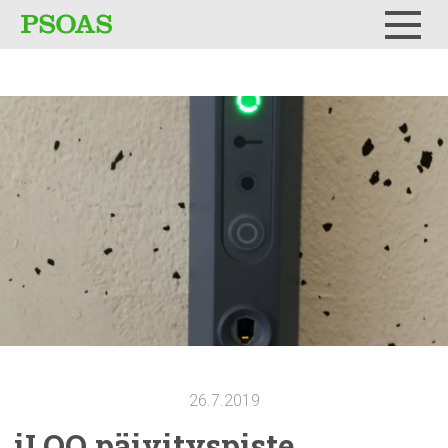
Testi
Menu
26.7.2019
iLOQ
päivityspiste