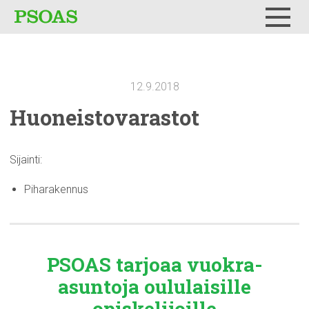
Testi
Menu
12.9.2018
Huoneistovarastot
Sijainti:
Piharakennus
PSOAS tarjoaa
vuokra-
asuntoja
oululaisille
opiskelijoille