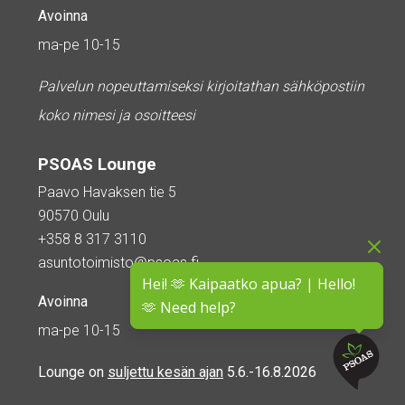
Avoinna
ma-pe 10-15
Palvelun nopeuttamiseksi kirjoitathan sähköpostiin
koko nimesi ja osoitteesi
PSOAS Lounge
Paavo Havaksen tie 5
90570 Oulu
+358 8 317 3110
asuntotoimisto@psoas.fi
Hei! 🫶 Kaipaatko apua? | Hello!
Avoinna
🫶 Need help?
ma-pe 10-15
Lounge on
suljettu kesän ajan
5.6.-16.8.2026