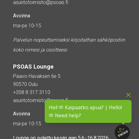
asuntotoimisto@psoas.fi
Avoinna
ma-pe 10-15
Palvelun nopeuttamiseksi kirjoitathan sähköpostiin
koko nimesi ja osoitteesi
PSOAS Lounge
Paavo Havaksen tie 5
90570 Oulu
+358 8 317 3110
asuntotoimisto@psoas.fi
Hei! 🫶 Kaipaatko apua? | Hello!
Avoinna
🫶 Need help?
ma-pe 10-15
Lounge on
suljettu kesän ajan
5.6.-16.8.2026