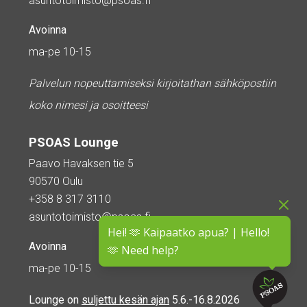
asuntotoimisto@psoas.fi
Avoinna
ma-pe 10-15
Palvelun nopeuttamiseksi kirjoitathan sähköpostiin
koko nimesi ja osoitteesi
PSOAS Lounge
Paavo Havaksen tie 5
90570 Oulu
+358 8 317 3110
asuntotoimisto@psoas.fi
Hei! 🫶 Kaipaatko apua? | Hello!
Avoinna
🫶 Need help?
ma-pe 10-15
Lounge on
suljettu kesän ajan
5.6.-16.8.2026