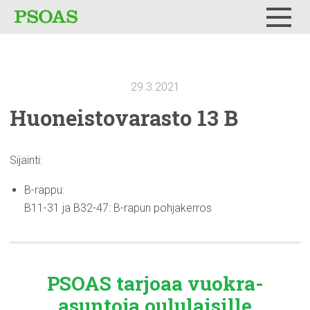
Testi
Menu
29.3.2021
Huoneistovarasto
13 B
Sijainti:
B-rappu:
B11-31 ja B32-47: B-rapun pohjakerros
PSOAS tarjoaa
vuokra-
asuntoja
oululaisille