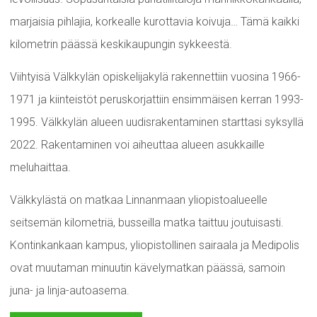
marjaisia pihlajia, korkealle kurottavia koivuja… Tämä kaikki
kilometrin päässä keskikaupungin sykkeestä.
Viihtyisä Välkkylän opiskelijakylä rakennettiin vuosina 1966-
1971 ja kiinteistöt peruskorjattiin ensimmäisen kerran 1993-
1995. Välkkylän alueen uudisrakentaminen starttasi syksyllä
2022. Rakentaminen voi aiheuttaa alueen asukkaille
meluhaittaa.
Välkkylästä on matkaa Linnanmaan yliopistoalueelle
seitsemän kilometriä, busseilla matka taittuu joutuisasti.
Kontinkankaan kampus, yliopistollinen sairaala ja Medipolis
ovat muutaman minuutin kävelymatkan päässä, samoin
juna- ja linja-autoasema.