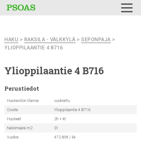
Testi
Menu
HAKU
>
RAKSILA - VÄLKKYLÄ
>
SEPONPAJA
>
YLIOPPILAANTIE 4 B716
Ylioppilaantie
4 B716
Perustiedot
Huoneiston tilanne
vuokrattu
Osoite
Ylioppilaantie 4 B716
Huoneet
2h + kt
Neliömäärä m2
31
Vuokra
472.85€ / kk