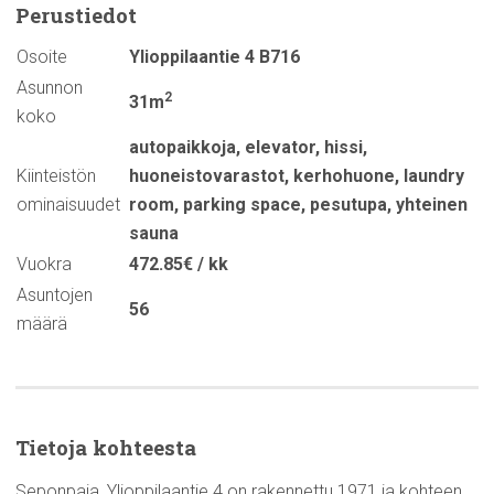
Perustiedot
Osoite
Ylioppilaantie 4 B716
Asunnon
2
31m
koko
autopaikkoja
,
elevator
,
hissi
,
Kiinteistön
huoneistovarastot
,
kerhohuone
,
laundry
ominaisuudet
room
,
parking space
,
pesutupa
,
yhteinen
sauna
Vuokra
472.85€ / kk
Asuntojen
56
määrä
Tietoja kohteesta
Seponpaja, Ylioppilaantie 4 on rakennettu 1971 ja kohteen