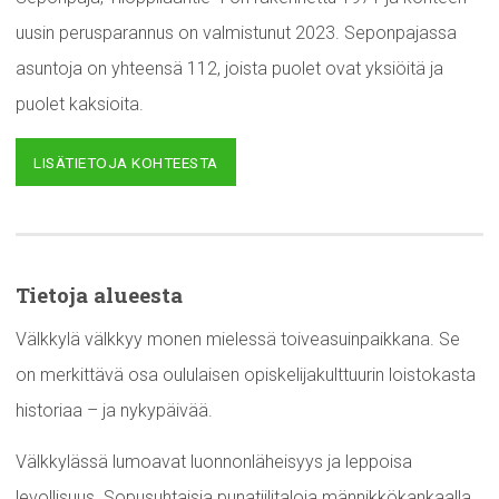
uusin perusparannus on valmistunut 2023. Seponpajassa
asuntoja on yhteensä 112, joista puolet ovat yksiöitä ja
puolet kaksioita.
LISÄTIETOJA KOHTEESTA
Tietoja alueesta
Välkkylä välkkyy monen mielessä toiveasuinpaikkana. Se
on merkittävä osa oululaisen opiskelijakulttuurin loistokasta
historiaa – ja nykypäivää.
Välkkylässä lumoavat luonnonläheisyys ja leppoisa
levollisuus. Sopusuhtaisia punatiilitaloja männikkökankaalla,