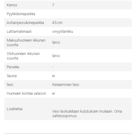
Kerros
7
Pyykkikonepaikka
Astianpesukonepaikka
45 cm
Lattiamateriaali
vinyylilankku
Makuuhuoneen ikkunan
länsi
suunta
Olohuoneen ikkunan
länsi
suunta
Parveke
-
Sauna
ei
liesi
Keraaminen liesi
Huoneen kiinteä valaisin
ei
Lisätietoa
Vesi laskutetaan kulutuksen mukaan. Oma
sähkösopimus.