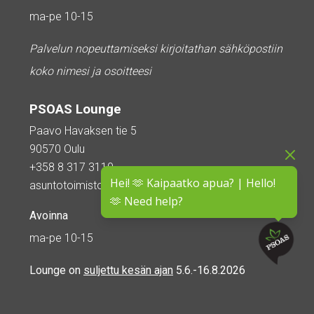
ma-pe 10-15
Palvelun nopeuttamiseksi kirjoitathan sähköpostiin
koko nimesi ja osoitteesi
PSOAS Lounge
Paavo Havaksen tie 5
90570 Oulu
+358 8 317 3110
Hei! 🫶 Kaipaatko apua? | Hello!
asuntotoimisto@psoas.fi
🫶 Need help?
Avoinna
ma-pe 10-15
Lounge on
suljettu kesän ajan
5.6.-16.8.2026