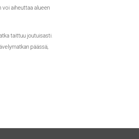
 voi aiheuttaa alueen
ka taittuu joutuisasti.
kävelymatkan päässä,