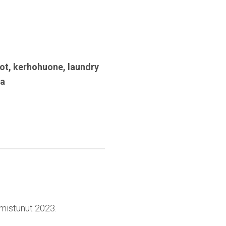
ot
,
kerhohuone
,
laundry
na
lmistunut 2023.