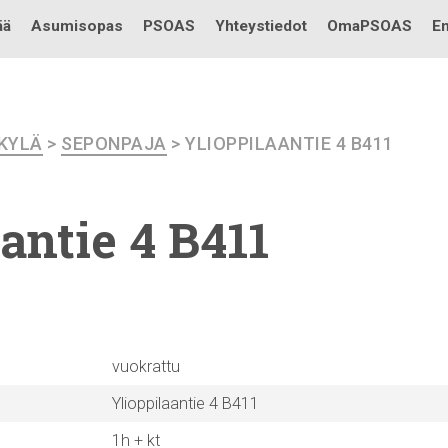
Testi
ää
Asumisopas
PSOAS
Yhteystiedot
OmaPSOAS
En
KKYLÄ
>
SEPONPAJA
> YLIOPPILAANTIE 4 B411
aantie
4 B411
vuokrattu
Ylioppilaantie 4 B411
1h + kt