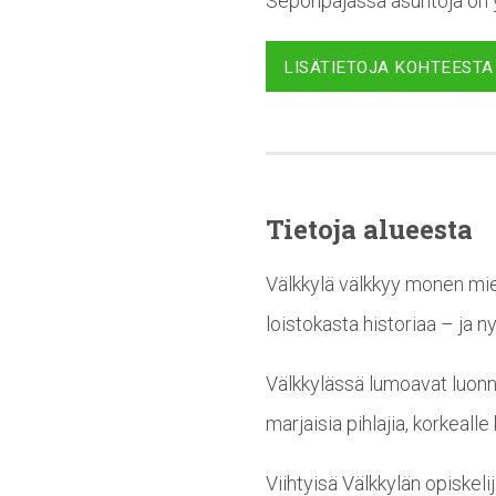
Seponpajassa asuntoja on yh
LISÄTIETOJA KOHTEESTA
Tietoja alueesta
Välkkylä välkkyy monen miel
loistokasta historiaa – ja n
Välkkylässä lumoavat luonno
marjaisia pihlajia, korkeal
Viihtyisä Välkkylän opiskel