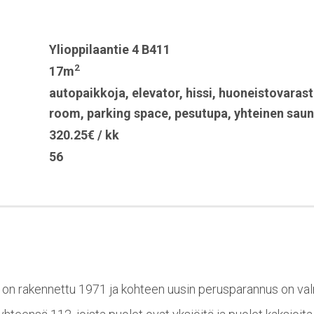
Ylioppilaantie 4 B411
2
17m
autopaikkoja
,
elevator
,
hissi
,
huoneistovarast
room
,
parking space
,
pesutupa
,
yhteinen sau
320.25€ / kk
56
4 on rakennettu 1971 ja kohteen uusin perusparannus on va