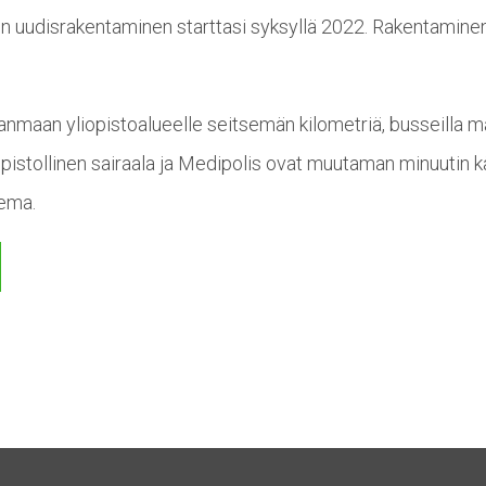
n uudisrakentaminen starttasi syksyllä 2022. Rakentaminen
nmaan yliopistoalueelle seitsemän kilometriä, busseilla mat
pistollinen sairaala ja Medipolis ovat muutaman minuutin 
sema.