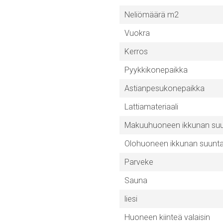
Neliömäärä m2
Vuokra
Kerros
Pyykkikonepaikka
Astianpesukonepaikka
Lattiamateriaali
Makuuhuoneen ikkunan su
Olohuoneen ikkunan suunt
Parveke
Sauna
liesi
Huoneen kiinteä valaisin