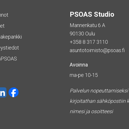
PSOAS Studio
nnot
Mannenkatu 6 A
et
90130 Oulu
akepankki
+358 8 317 3110
ystiedot
asuntotoimisto@psoas.fi
aPSOAS
Avoinna
ma-pe 10-15
Palvelun nopeuttamiseksi
kirjoitathan sähköpostiin 
nimesi ja osoitteesi