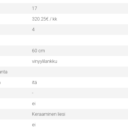
17
320.25€ / kk
4
60 cm
vinyylilankku
unta
a
itä
-
ei
Keraaminen liesi
ei