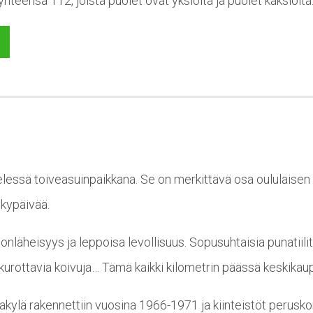
teensä 112, joista puolet ovat yksiöitä ja puolet kaksioita
essä toiveasuinpaikkana. Se on merkittävä osa oululaisen o
ykypäivää.
nläheisyys ja leppoisa levollisuus. Sopusuhtaisia punatiili
le kurottavia koivuja… Tämä kaikki kilometrin päässä keskika
ijakylä rakennettiin vuosina 1966-1971 ja kiinteistöt perusk