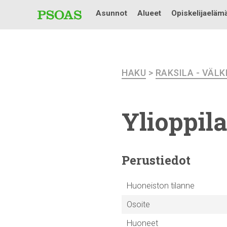
Asunnot
Alueet
Opiskelijaeläm
HAKU
>
RAKSILA - VÄL
Ylioppil
Perustiedot
Huoneiston tilanne
Osoite
Huoneet