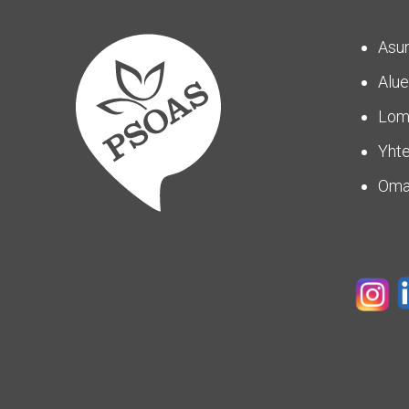
Asu
Alue
Lom
Yhte
Om