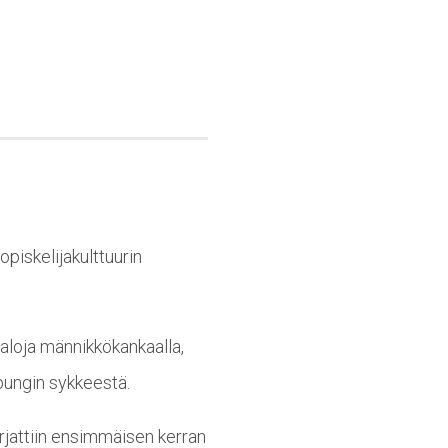
.
piskelijakulttuurin
taloja männikkökankaalla,
upungin sykkeestä.
orjattiin ensimmäisen kerran