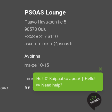
PSOAS Lounge
Paavo Havaksen tie 5
90570 Oulu
+358 8 317 3110
asuntotoimisto@psoas.fi
Avoinna
ma-pe 10-15
Hei! 🫶 Kaipaatko apua? | Hello!
Lounge on
suljettu kesän ajan
🫶 Need help?
koko
5.6.-16.8.2026