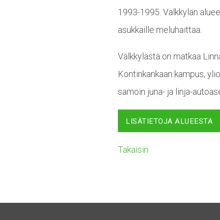
1993-1995. Välkkylän aluee
asukkaille meluhaittaa.
Välkkylästä on matkaa Linna
Kontinkankaan kampus, ylio
samoin juna- ja linja-autoa
LISÄTIETOJA ALUEESTA
Takaisin