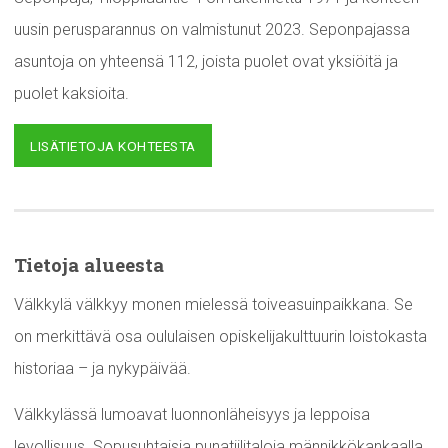
uusin perusparannus on valmistunut 2023. Seponpajassa
asuntoja on yhteensä 112, joista puolet ovat yksiöitä ja
puolet kaksioita.
LISÄTIETOJA KOHTEESTA
Tietoja alueesta
Välkkylä välkkyy monen mielessä toiveasuinpaikkana. Se
on merkittävä osa oululaisen opiskelijakulttuurin loistokasta
historiaa – ja nykypäivää.
Välkkylässä lumoavat luonnonläheisyys ja leppoisa
levollisuus. Sopusuhtaisia punatiilitaloja männikkökankaalla,