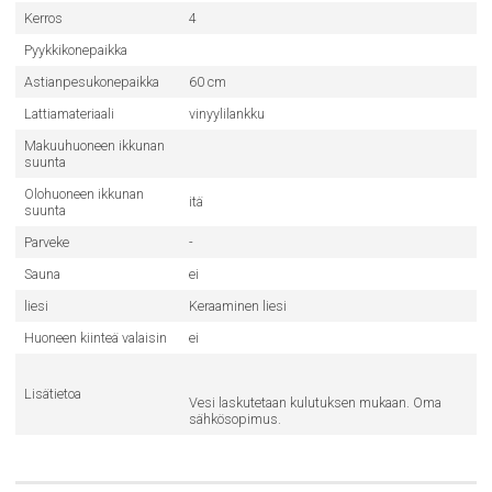
Kerros
4
Pyykkikonepaikka
Astianpesukonepaikka
60 cm
Lattiamateriaali
vinyylilankku
Makuuhuoneen ikkunan
suunta
Olohuoneen ikkunan
itä
suunta
Parveke
-
Sauna
ei
liesi
Keraaminen liesi
Huoneen kiinteä valaisin
ei
Lisätietoa
Vesi laskutetaan kulutuksen mukaan. Oma
sähkösopimus.