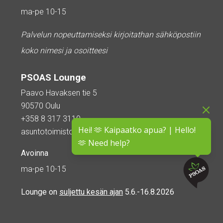
ma-pe 10-15
Palvelun nopeuttamiseksi kirjoitathan sähköpostiin
koko nimesi ja osoitteesi
PSOAS Lounge
Paavo Havaksen tie 5
90570 Oulu
+358 8 317 3110
Hei! 🫶 Kaipaatko apua? | Hello!
asuntotoimisto@psoas.fi
🫶 Need help?
Avoinna
ma-pe 10-15
Lounge on
suljettu kesän ajan
5.6.-16.8.2026