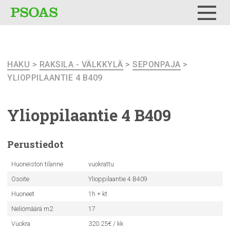
Testi
Menu
HAKU
>
RAKSILA - VÄLKKYLÄ
>
SEPONPAJA
>
YLIOPPILAANTIE 4 B409
Ylioppilaantie
4 B409
Perustiedot
Huoneiston tilanne
vuokrattu
Osoite
Ylioppilaantie 4 B409
Huoneet
1h + kt
Neliömäärä m2
17
Vuokra
320.25€ / kk