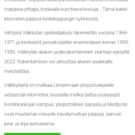
marjaisia pihlajia, korkealle kurottavia koivuja… Tämä kaikki
kilometrin päässä keskikaupungin sykkeestä.
Viihtyisä Välkkylän opiskelijakylä rakennettiin vuosina 1966-
1971 ja kiinteistöt peruskorjattiin ensimmäisen kerran 1993-
1995. Välkkylän alueen uudisrakentaminen starttasi syksyllä
2022. Rakentaminen voi aiheuttaa alueen asukkaille
meluhaittaa.
Välkkylästä on matkaa Linnanmaan yliopistoalueelle
seitsemän kilometriä, busseilla matka taittuu joutuisasti.
Kontinkankaan kampus, yliopistollinen sairaala ja Medipolis
ovat muutaman minuutin kävelymatkan päässä, samoin
juna- ja linja-autoasema.