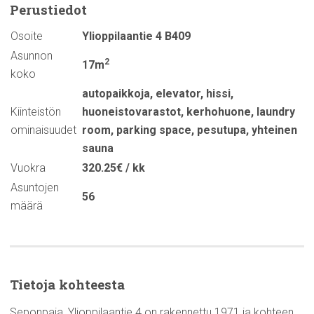
Perustiedot
Osoite
Ylioppilaantie 4 B409
Asunnon
2
17m
koko
autopaikkoja
,
elevator
,
hissi
,
Kiinteistön
huoneistovarastot
,
kerhohuone
,
laundry
ominaisuudet
room
,
parking space
,
pesutupa
,
yhteinen
sauna
Vuokra
320.25€ / kk
Asuntojen
56
määrä
Tietoja kohteesta
Seponpaja, Ylioppilaantie 4 on rakennettu 1971 ja kohteen