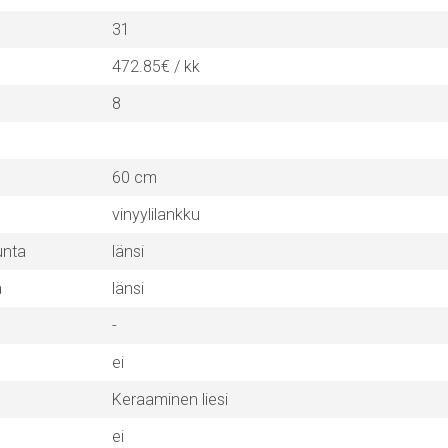
31
472.85€ / kk
8
60 cm
vinyylilankku
unta
länsi
a
länsi
-
ei
Keraaminen liesi
ei