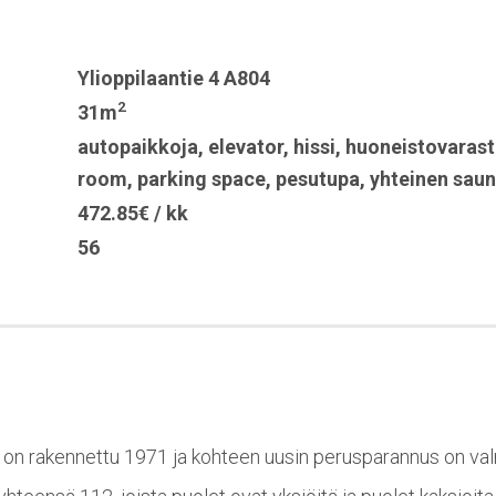
Ylioppilaantie 4 A804
2
31m
autopaikkoja
,
elevator
,
hissi
,
huoneistovarast
room
,
parking space
,
pesutupa
,
yhteinen sau
472.85€ / kk
56
4 on rakennettu 1971 ja kohteen uusin perusparannus on va