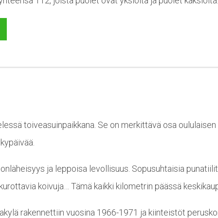
teensä 112, joista puolet ovat yksiöitä ja puolet kaksioita
essä toiveasuinpaikkana. Se on merkittävä osa oululaisen o
ykypäivää.
nläheisyys ja leppoisa levollisuus. Sopusuhtaisia punatiili
le kurottavia koivuja… Tämä kaikki kilometrin päässä keskika
ijakylä rakennettiin vuosina 1966-1971 ja kiinteistöt perusk