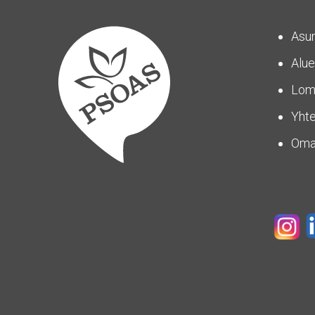
Asu
Alue
Lom
Yhte
Om