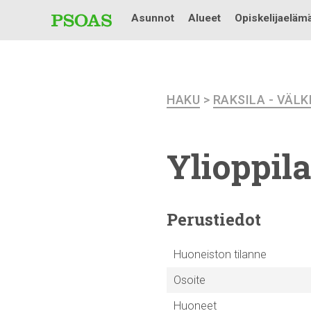
Asunnot
Alueet
Opiskelijaeläm
HAKU
>
RAKSILA - VÄL
Ylioppil
Perustiedot
Huoneiston tilanne
Osoite
Huoneet