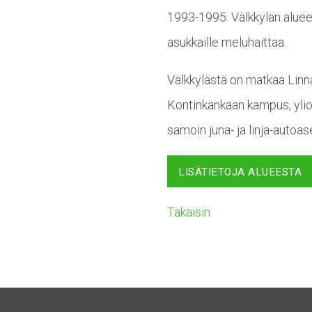
1993-1995. Välkkylän aluee
asukkaille meluhaittaa.
Välkkylästä on matkaa Linna
Kontinkankaan kampus, ylio
samoin juna- ja linja-autoa
LISÄTIETOJA ALUEESTA
Takaisin