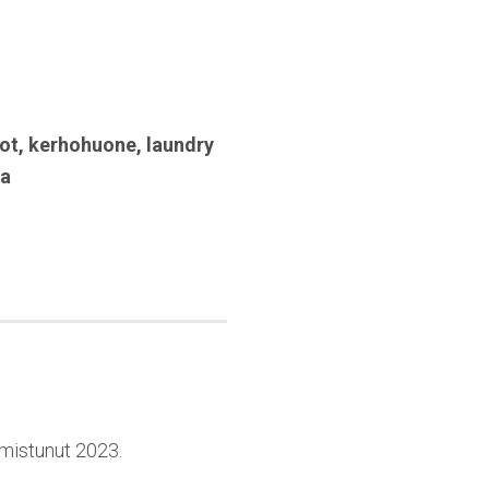
ot
,
kerhohuone
,
laundry
na
lmistunut 2023.