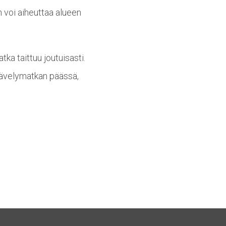
 voi aiheuttaa alueen
ka taittuu joutuisasti.
kävelymatkan päässä,