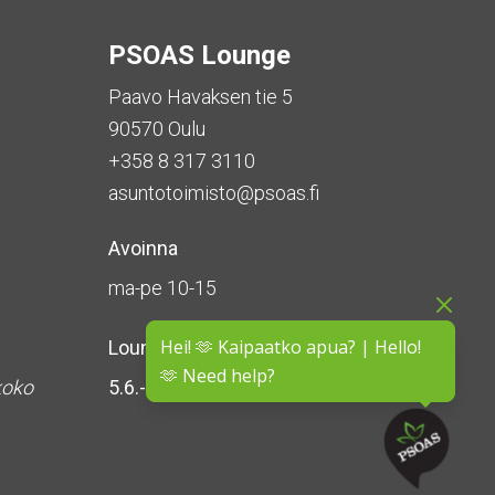
PSOAS Lounge
Paavo Havaksen tie 5
90570 Oulu
+358 8 317 3110
asuntotoimisto@psoas.fi
Avoinna
ma-pe 10-15
Hei! 🫶 Kaipaatko apua? | Hello!
Lounge on
suljettu kesän ajan
🫶 Need help?
koko
5.6.-16.8.2026