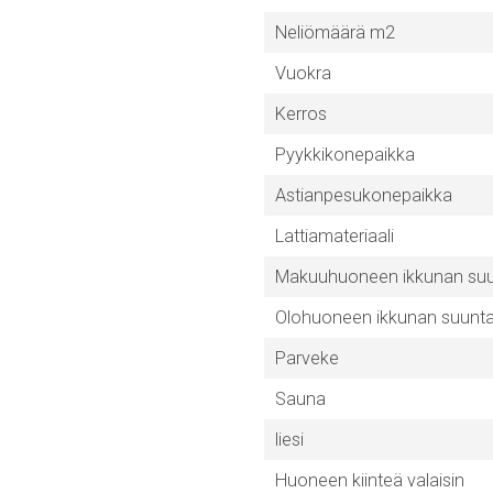
Neliömäärä m2
Vuokra
Kerros
Pyykkikonepaikka
Astianpesukonepaikka
Lattiamateriaali
Makuuhuoneen ikkunan su
Olohuoneen ikkunan suunt
Parveke
Sauna
liesi
Huoneen kiinteä valaisin