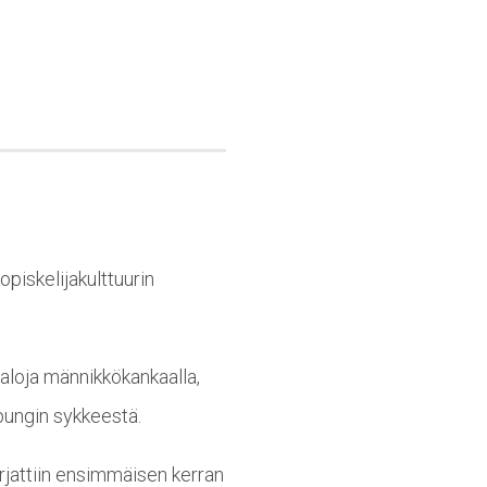
.
piskelijakulttuurin
taloja männikkökankaalla,
upungin sykkeestä.
orjattiin ensimmäisen kerran