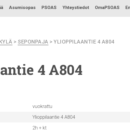
Testi
ää
Asumisopas
PSOAS
Yhteystiedot
OmaPSOAS
En
KKYLÄ
>
SEPONPAJA
> YLIOPPILAANTIE 4 A804
aantie
4 A804
vuokrattu
Ylioppilaantie 4 A804
2h + kt