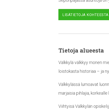
Seponpajassa asuntoja on yh
LISÄTIETOJA KOHTEESTA
Tietoja alueesta
Välkkylä välkkyy monen miel
loistokasta historiaa – ja n
Välkkylässä lumoavat luonno
marjaisia pihlajia, korkeal
Viihtyisä Välkkylän opiskel