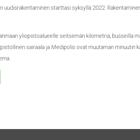
n uudisrakentaminen starttasi syksyllä 2022. Rakentaminen
nmaan yliopistoalueelle seitsemän kilometriä, busseilla mat
pistollinen sairaala ja Medipolis ovat muutaman minuutin 
sema.