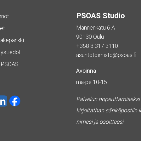
PSOAS Studio
nnot
Mannenkatu 6 A
et
90130 Oulu
akepankki
+358 8 317 3110
ystiedot
asuntotoimisto@psoas.fi
aPSOAS
Avoinna
ma-pe 10-15
Palvelun nopeuttamiseksi
kirjoitathan sähköpostiin 
nimesi ja osoitteesi