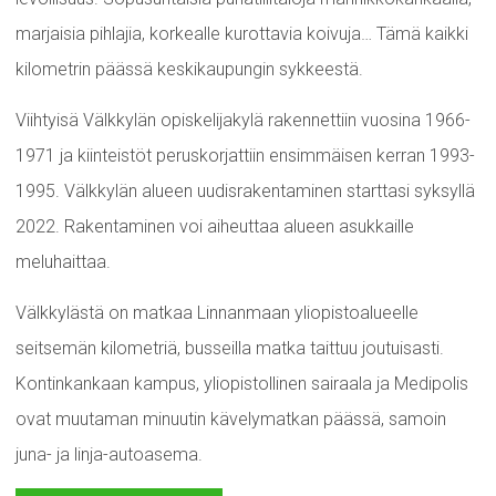
marjaisia pihlajia, korkealle kurottavia koivuja… Tämä kaikki
kilometrin päässä keskikaupungin sykkeestä.
Viihtyisä Välkkylän opiskelijakylä rakennettiin vuosina 1966-
1971 ja kiinteistöt peruskorjattiin ensimmäisen kerran 1993-
1995. Välkkylän alueen uudisrakentaminen starttasi syksyllä
2022. Rakentaminen voi aiheuttaa alueen asukkaille
meluhaittaa.
Välkkylästä on matkaa Linnanmaan yliopistoalueelle
seitsemän kilometriä, busseilla matka taittuu joutuisasti.
Kontinkankaan kampus, yliopistollinen sairaala ja Medipolis
ovat muutaman minuutin kävelymatkan päässä, samoin
juna- ja linja-autoasema.