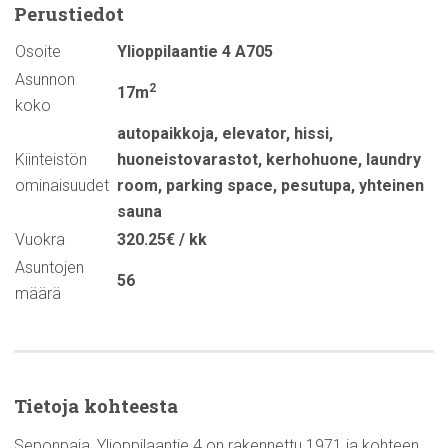
Perustiedot
Osoite
Ylioppilaantie 4 A705
Asunnon
2
17m
koko
autopaikkoja
,
elevator
,
hissi
,
Kiinteistön
huoneistovarastot
,
kerhohuone
,
laundry
ominaisuudet
room
,
parking space
,
pesutupa
,
yhteinen
sauna
Vuokra
320.25€ / kk
Asuntojen
56
määrä
Tietoja kohteesta
Seponpaja, Ylioppilaantie 4 on rakennettu 1971 ja kohteen