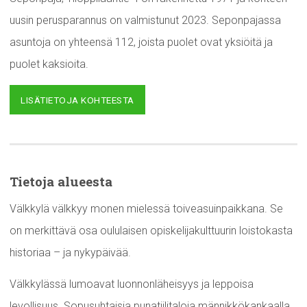
uusin perusparannus on valmistunut 2023. Seponpajassa
asuntoja on yhteensä 112, joista puolet ovat yksiöitä ja
puolet kaksioita.
LISÄTIETOJA KOHTEESTA
Tietoja alueesta
Välkkylä välkkyy monen mielessä toiveasuinpaikkana. Se
on merkittävä osa oululaisen opiskelijakulttuurin loistokasta
historiaa – ja nykypäivää.
Välkkylässä lumoavat luonnonläheisyys ja leppoisa
levollisuus. Sopusuhtaisia punatiilitaloja männikkökankaalla,