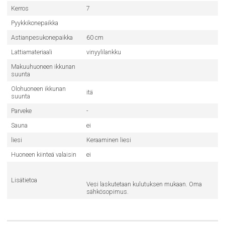
Kerros
7
Pyykkikonepaikka
Astianpesukonepaikka
60 cm
Lattiamateriaali
vinyylilankku
Makuuhuoneen ikkunan
suunta
Olohuoneen ikkunan
itä
suunta
Parveke
-
Sauna
ei
liesi
Keraaminen liesi
Huoneen kiinteä valaisin
ei
Lisätietoa
Vesi laskutetaan kulutuksen mukaan. Oma
sähkösopimus.