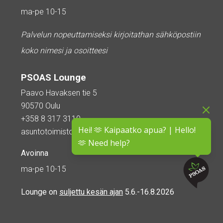
ma-pe 10-15
Palvelun nopeuttamiseksi kirjoitathan sähköpostiin
koko nimesi ja osoitteesi
PSOAS Lounge
Paavo Havaksen tie 5
90570 Oulu
+358 8 317 3110
Hei! 🫶 Kaipaatko apua? | Hello!
asuntotoimisto@psoas.fi
🫶 Need help?
Avoinna
ma-pe 10-15
Lounge on
suljettu kesän ajan
5.6.-16.8.2026