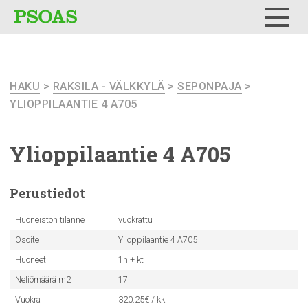
Testi
Menu
HAKU
>
RAKSILA - VÄLKKYLÄ
>
SEPONPAJA
>
YLIOPPILAANTIE 4 A705
Ylioppilaantie
4 A705
Perustiedot
Huoneiston tilanne
vuokrattu
Osoite
Ylioppilaantie 4 A705
Huoneet
1h + kt
Neliömäärä m2
17
Vuokra
320.25€ / kk