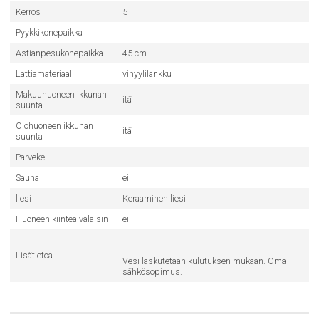
Kerros
5
Pyykkikonepaikka
Astianpesukonepaikka
45 cm
Lattiamateriaali
vinyylilankku
Makuuhuoneen ikkunan
itä
suunta
Olohuoneen ikkunan
itä
suunta
Parveke
-
Sauna
ei
liesi
Keraaminen liesi
Huoneen kiinteä valaisin
ei
Lisätietoa
Vesi laskutetaan kulutuksen mukaan. Oma
sähkösopimus.