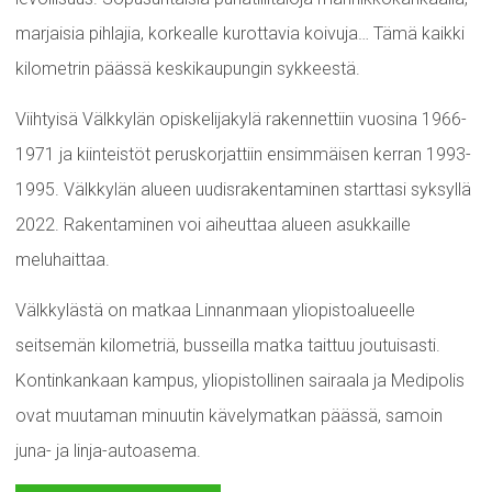
marjaisia pihlajia, korkealle kurottavia koivuja… Tämä kaikki
kilometrin päässä keskikaupungin sykkeestä.
Viihtyisä Välkkylän opiskelijakylä rakennettiin vuosina 1966-
1971 ja kiinteistöt peruskorjattiin ensimmäisen kerran 1993-
1995. Välkkylän alueen uudisrakentaminen starttasi syksyllä
2022. Rakentaminen voi aiheuttaa alueen asukkaille
meluhaittaa.
Välkkylästä on matkaa Linnanmaan yliopistoalueelle
seitsemän kilometriä, busseilla matka taittuu joutuisasti.
Kontinkankaan kampus, yliopistollinen sairaala ja Medipolis
ovat muutaman minuutin kävelymatkan päässä, samoin
juna- ja linja-autoasema.