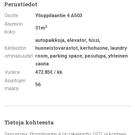
Perustiedot
Osoite
Ylioppilaantie 4 A503
Asunnon
2
31m
koko
autopaikkoja
,
elevator
,
hissi
,
Kiinteistön
huoneistovarastot
,
kerhohuone
,
laundry
ominaisuudet
room
,
parking space
,
pesutupa
,
yhteinen
sauna
Vuokra
472.85€ / kk
Asuntojen
56
määrä
Tietoja kohteesta
Seponpaja, Ylioppilaantie 4 on rakennettu 1971 ja kohteen