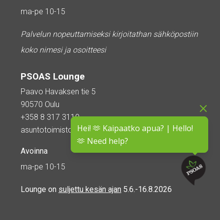
ma-pe 10-15
Palvelun nopeuttamiseksi kirjoitathan sähköpostiin
koko nimesi ja osoitteesi
PSOAS Lounge
Paavo Havaksen tie 5
90570 Oulu
+358 8 317 3110
Hei! 🫶 Kaipaatko apua? | Hello!
asuntotoimisto@psoas.fi
🫶 Need help?
Avoinna
ma-pe 10-15
Lounge on
suljettu kesän ajan
5.6.-16.8.2026