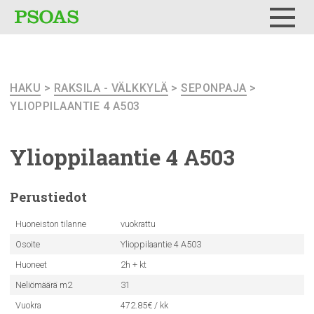
Testi
Menu
HAKU
>
RAKSILA - VÄLKKYLÄ
>
SEPONPAJA
>
YLIOPPILAANTIE 4 A503
Ylioppilaantie
4 A503
Perustiedot
Huoneiston tilanne
vuokrattu
Osoite
Ylioppilaantie 4 A503
Huoneet
2h + kt
Neliömäärä m2
31
Vuokra
472.85€ / kk