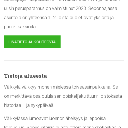
uusin perusparannus on valmistunut 2023. Seponpajassa
asuntoja on yhteensä 112, joista puolet ovat yksiöitä ja
puolet kaksioita.
LISÄTIETOJA KOHTEESTA
Tietoja alueesta
Välkkylä välkkyy monen mielessä toiveasuinpaikkana. Se
on merkittävä osa oululaisen opiskelijakulttuurin loistokasta
historiaa – ja nykypäivää.
Välkkylässä lumoavat luonnonläheisyys ja leppoisa
levollisuus. Sopusuhtaisia punatiilitaloja männikkökankaalla,