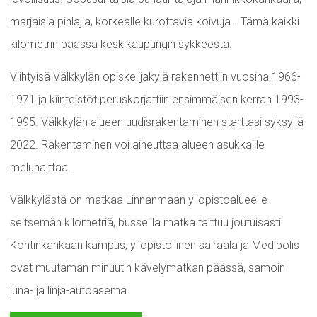
marjaisia pihlajia, korkealle kurottavia koivuja… Tämä kaikki
kilometrin päässä keskikaupungin sykkeestä.
Viihtyisä Välkkylän opiskelijakylä rakennettiin vuosina 1966-
1971 ja kiinteistöt peruskorjattiin ensimmäisen kerran 1993-
1995. Välkkylän alueen uudisrakentaminen starttasi syksyllä
2022. Rakentaminen voi aiheuttaa alueen asukkaille
meluhaittaa.
Välkkylästä on matkaa Linnanmaan yliopistoalueelle
seitsemän kilometriä, busseilla matka taittuu joutuisasti.
Kontinkankaan kampus, yliopistollinen sairaala ja Medipolis
ovat muutaman minuutin kävelymatkan päässä, samoin
juna- ja linja-autoasema.