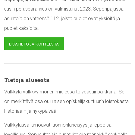
uusin perusparannus on valmistunut 2023. Seponpajassa
asuntoja on yhteensä 112, joista puolet ovat yksiöitä ja
puolet kaksioita.
LISÄTIETOJA KOHTEESTA
Tietoja alueesta
Välkkylä välkkyy monen mielessä toiveasuinpaikkana. Se
on merkittävä osa oululaisen opiskelijakulttuurin loistokasta
historiaa – ja nykypäivää.
Välkkylässä lumoavat luonnonläheisyys ja leppoisa
levollisuus. Sopusuhtaisia punatiilitaloja männikkökankaalla,