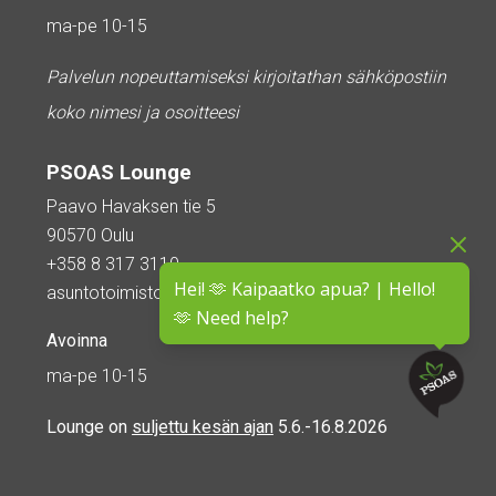
ma-pe 10-15
Palvelun nopeuttamiseksi kirjoitathan sähköpostiin
koko nimesi ja osoitteesi
PSOAS Lounge
Paavo Havaksen tie 5
90570 Oulu
+358 8 317 3110
Hei! 🫶 Kaipaatko apua? | Hello!
asuntotoimisto@psoas.fi
🫶 Need help?
Avoinna
ma-pe 10-15
Lounge on
suljettu kesän ajan
5.6.-16.8.2026