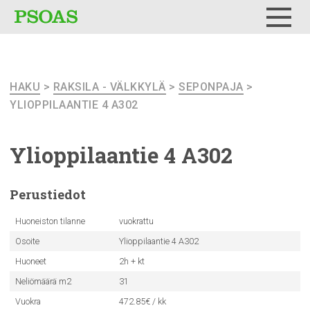
Testi
Menu
HAKU
>
RAKSILA - VÄLKKYLÄ
>
SEPONPAJA
>
YLIOPPILAANTIE 4 A302
Ylioppilaantie
4 A302
Perustiedot
Huoneiston tilanne
vuokrattu
Osoite
Ylioppilaantie 4 A302
Huoneet
2h + kt
Neliömäärä m2
31
Vuokra
472.85€ / kk