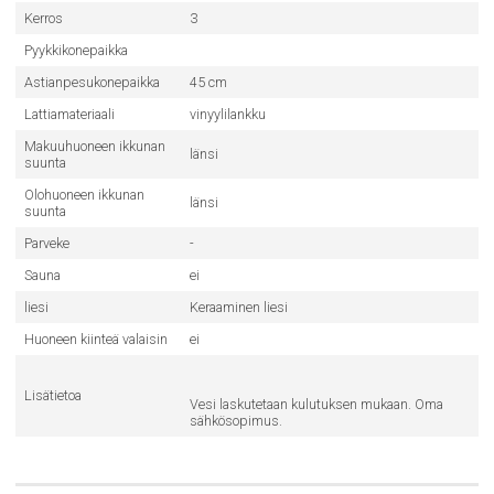
Kerros
3
Pyykkikonepaikka
Astianpesukonepaikka
45 cm
Lattiamateriaali
vinyylilankku
Makuuhuoneen ikkunan
länsi
suunta
Olohuoneen ikkunan
länsi
suunta
Parveke
-
Sauna
ei
liesi
Keraaminen liesi
Huoneen kiinteä valaisin
ei
Lisätietoa
Vesi laskutetaan kulutuksen mukaan. Oma
sähkösopimus.