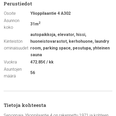
Perustiedot
Osoite
Ylioppilaantie 4 A302
Asunnon
2
31m
koko
autopaikkoja
,
elevator
,
hissi
,
Kiinteistön
huoneistovarastot
,
kerhohuone
,
laundry
ominaisuudet
room
,
parking space
,
pesutupa
,
yhteinen
sauna
Vuokra
472.85€ / kk
Asuntojen
56
määrä
Tietoja kohteesta
Seponpaja, Ylioppilaantie 4 on rakennettu 1971 ja kohteen