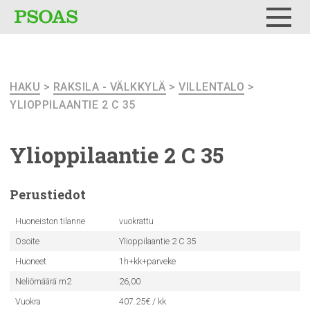
Testi
Menu
HAKU
>
RAKSILA - VÄLKKYLÄ
>
VILLENTALO
>
YLIOPPILAANTIE 2 C 35
Ylioppilaantie
2 C 35
Perustiedot
Huoneiston tilanne
vuokrattu
Osoite
Ylioppilaantie 2 C 35
Huoneet
1h+kk+parveke
Neliömäärä m2
26,00
Vuokra
407.25€ / kk