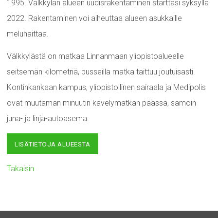
1995. Välkkylän alueen uudisrakentaminen starttasi syksyllä
2022. Rakentaminen voi aiheuttaa alueen asukkaille
meluhaittaa.
Välkkylästä on matkaa Linnanmaan yliopistoalueelle
seitsemän kilometriä, busseilla matka taittuu joutuisasti.
Kontinkankaan kampus, yliopistollinen sairaala ja Medipolis
ovat muutaman minuutin kävelymatkan päässä, samoin
juna- ja linja-autoasema.
LISÄTIETOJA ALUEESTA
Takaisin