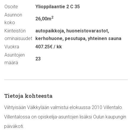
Osoite
Ylioppilaantie 2 C 35
Asunnon
2
26,00m
koko
Kiinteistön
autopaikkoja
,
huoneistovarastot
,
ominaisuudet
kerhohuone
,
pesutupa
,
yhteinen sauna
Vuokra
407.25€ / kk
Asuntojen
23
määrä
Tietoja kohteesta
Viihtyisään Välkkylään valmistui elokuussa 2010 Villentalo.
Villentalossa on opiskelija-asuntojen lisäksi Oulun kaupungin
päiväkoti.