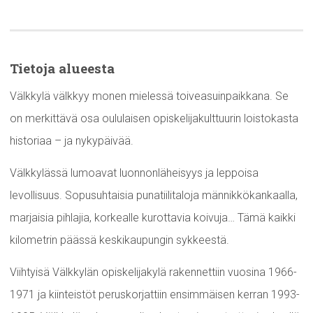
Tietoja alueesta
Välkkylä välkkyy monen mielessä toiveasuinpaikkana. Se
on merkittävä osa oululaisen opiskelijakulttuurin loistokasta
historiaa – ja nykypäivää.
Välkkylässä lumoavat luonnonläheisyys ja leppoisa
levollisuus. Sopusuhtaisia punatiilitaloja männikkökankaalla,
marjaisia pihlajia, korkealle kurottavia koivuja… Tämä kaikki
kilometrin päässä keskikaupungin sykkeestä.
Viihtyisä Välkkylän opiskelijakylä rakennettiin vuosina 1966-
1971 ja kiinteistöt peruskorjattiin ensimmäisen kerran 1993-