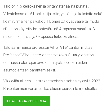
Talo on 4-5 kerroksinen ja pintamateriaalina punatiili.
Villentalossa on 61 opiskelijakotia, yksiöitä ja kaksioita sekä
kolmiryhmäinen päiväkoti. Huoneistot ovat vaaleita, mutta
niissä on käytetty korosteväreinä A-rapussa punaista, B-
rapussa keltaista ja C-rapussa turkoosivihreää.
Talo sai nimensä professori Vilho “Ville” Lanton mukaan.
Professori Vilho Lantto on tehnyt koko Oulun yliopiston
olemassa olon ajan arvokasta työtä opiskelijoiden
asuntotilanteen parantamiseksi.
Välkkylän alueen uudisrakentaminen starttaa syksyllä 2022.
Rakentaminen voi aiheuttaa alueen asukkaille meluhaittaa.
LISÄTIETOJA KOHTEESTA