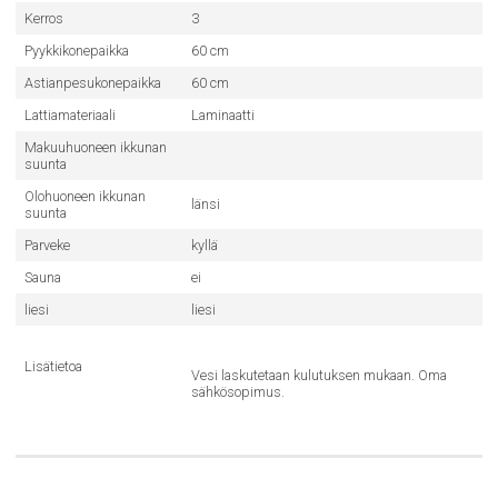
Kerros
3
Pyykkikonepaikka
60 cm
Astianpesukonepaikka
60 cm
Lattiamateriaali
Laminaatti
Makuuhuoneen ikkunan
suunta
Olohuoneen ikkunan
länsi
suunta
Parveke
kyllä
Sauna
ei
liesi
liesi
Lisätietoa
Vesi laskutetaan kulutuksen mukaan. Oma
sähkösopimus.