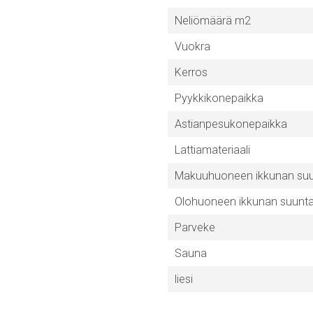
Neliömäärä m2
Vuokra
Kerros
Pyykkikonepaikka
Astianpesukonepaikka
Lattiamateriaali
Makuuhuoneen ikkunan su
Olohuoneen ikkunan suunt
Parveke
Sauna
liesi