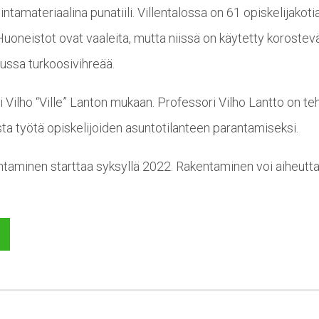
ntamateriaalina punatiili. Villentalossa on 61 opiskelijakotia
uoneistot ovat vaaleita, mutta niissä on käytetty korostev
pussa turkoosivihreää.
 Vilho “Ville” Lanton mukaan. Professori Vilho Lantto on te
ta työtä opiskelijoiden asuntotilanteen parantamiseksi.
ntaminen starttaa syksyllä 2022. Rakentaminen voi aiheutta