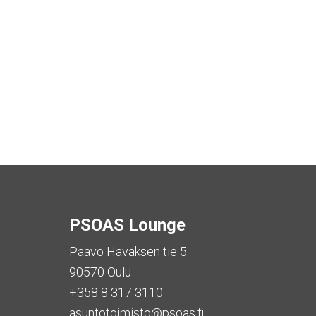
PSOAS Lounge
Paavo Havaksen tie 5
90570 Oulu
+358 8 317 3110
asuntotoimisto@psoas.fi