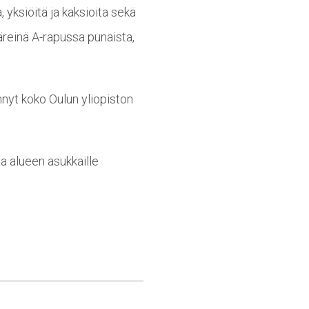
, yksiöitä ja kaksioita sekä
äreinä A-rapussa punaista,
hnyt koko Oulun yliopiston
a alueen asukkaille