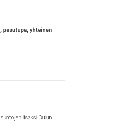
e
,
pesutupa
,
yhteinen
asuntojen lisäksi Oulun