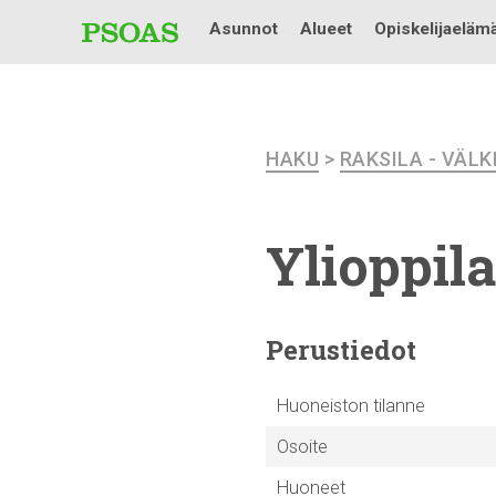
Asunnot
Alueet
Opiskelijaeläm
HAKU
>
RAKSILA - VÄL
Ylioppil
Perustiedot
Huoneiston tilanne
Osoite
Huoneet