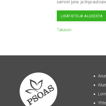
samoin juna- ja linja-autoa
LISÄTIETOJA ALUEESTA
Takaisin
Asu
Alue
Lom
Yhte