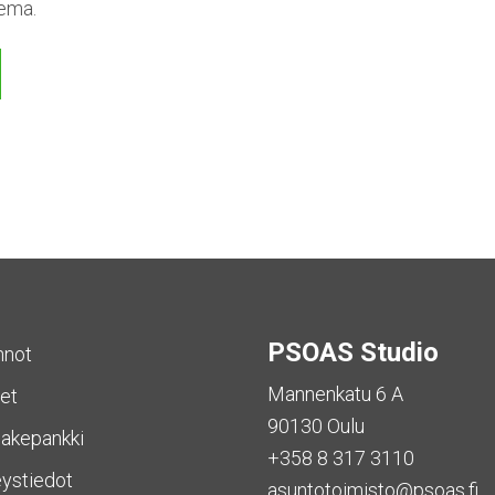
sema.
PSOAS Studio
nnot
Mannenkatu 6 A
et
90130 Oulu
akepankki
+358 8 317 3110
ystiedot
asuntotoimisto@psoas.fi