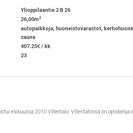
Ylioppilaantie 2 B 26
2
26,00m
autopaikkoja
,
huoneistovarastot
,
kerhohuon
sauna
407.25€ / kk
23
stui elokuussa 2010 Villentalo. Villentalossa on opiskelija-