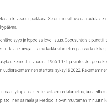
essä toiveasuinpaikkana. Se on merkittävä osa oululaisen o
ykypäivää.
nläheisyys ja leppoisa levollisuus. Sopusuhtaisia punatiili
le kurottavia koivuja… Tämä kaikki kilometrin päässä keskika
ijakylä rakennettiin vuosina 1966-1971 ja kiinteistöt perusk
n uudisrakentaminen starttasi syksyllä 2022. Rakentaminen
nmaan yliopistoalueelle seitsemän kilometriä, busseilla mat
pistollinen sairaala ja Medipolis ovat muutaman minuutin 