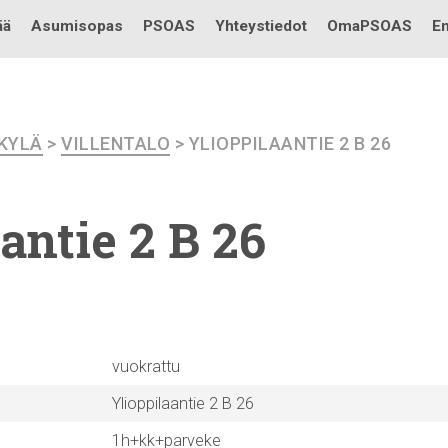
Testi
ää
Asumisopas
PSOAS
Yhteystiedot
OmaPSOAS
En
KKYLÄ
>
VILLENTALO
> YLIOPPILAANTIE 2 B 26
aantie
2 B 26
vuokrattu
Ylioppilaantie 2 B 26
1h+kk+parveke