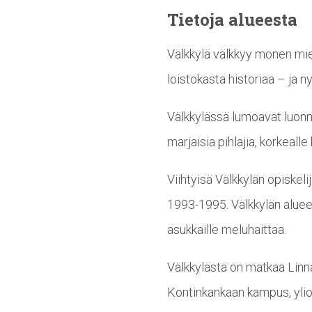
Tietoja alueesta
Välkkylä välkkyy monen miel
loistokasta historiaa – ja n
Välkkylässä lumoavat luonno
marjaisia pihlajia, korkeal
Viihtyisä Välkkylän opiskel
1993-1995. Välkkylän aluee
asukkaille meluhaittaa.
Välkkylästä on matkaa Linna
Kontinkankaan kampus, ylio