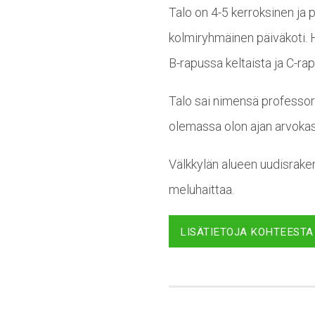
Talo on 4-5 kerroksinen ja pi
kolmiryhmäinen päiväkoti. H
B-rapussa keltaista ja C-ra
Talo sai nimensä professori
olemassa olon ajan arvokas
Välkkylän alueen uudisrake
meluhaittaa.
LISÄTIETOJA KOHTEESTA