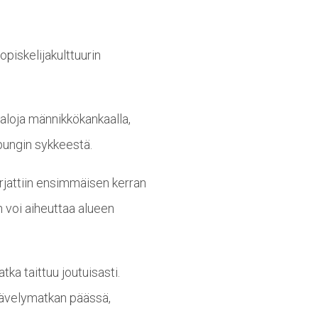
piskelijakulttuurin
taloja männikkökankaalla,
upungin sykkeestä.
orjattiin ensimmäisen kerran
 voi aiheuttaa alueen
ka taittuu joutuisasti.
kävelymatkan päässä,