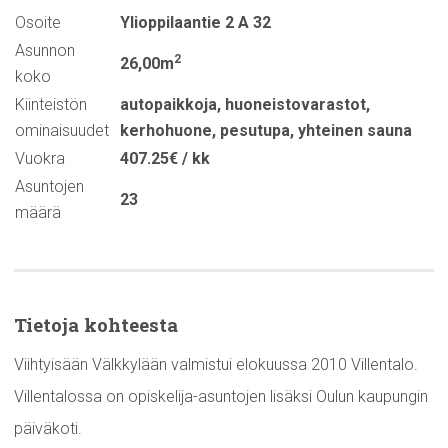
Osoite
Ylioppilaantie 2 A 32
Asunnon
2
26,00m
koko
Kiinteistön
autopaikkoja
,
huoneistovarastot
,
ominaisuudet
kerhohuone
,
pesutupa
,
yhteinen sauna
Vuokra
407.25€ / kk
Asuntojen
23
määrä
Tietoja kohteesta
Viihtyisään Välkkylään valmistui elokuussa 2010 Villentalo.
Villentalossa on opiskelija-asuntojen lisäksi Oulun kaupungin
päiväkoti.