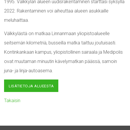
1995. Välkkylän alueen uudisrakentaminen starttasi syksyllä
2022. Rakentaminen voi aiheuttaa alueen asukkaille
meluhaittaa.
Välkkylästä on matkaa Linnanmaan yliopistoalueelle
seitsemän kilometriä, busseilla matka taittuu joutuisasti.
Kontinkankaan kampus, yliopistollinen sairaala ja Medipolis
ovat muutaman minuutin kävelymatkan päässä, samoin
juna- ja linja-autoasema.
LISÄTIETOJA ALUEESTA
Takaisin