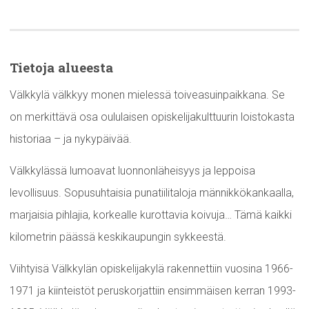
Tietoja alueesta
Välkkylä välkkyy monen mielessä toiveasuinpaikkana. Se
on merkittävä osa oululaisen opiskelijakulttuurin loistokasta
historiaa – ja nykypäivää.
Välkkylässä lumoavat luonnonläheisyys ja leppoisa
levollisuus. Sopusuhtaisia punatiilitaloja männikkökankaalla,
marjaisia pihlajia, korkealle kurottavia koivuja… Tämä kaikki
kilometrin päässä keskikaupungin sykkeestä.
Viihtyisä Välkkylän opiskelijakylä rakennettiin vuosina 1966-
1971 ja kiinteistöt peruskorjattiin ensimmäisen kerran 1993-