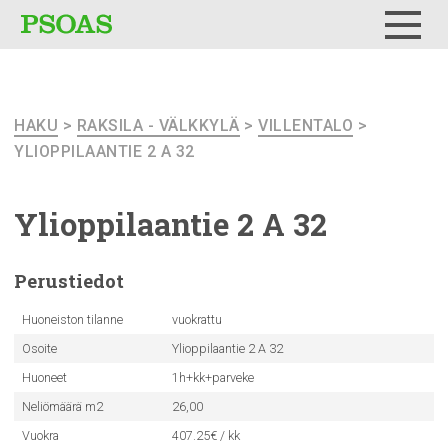
Testi
Menu
HAKU
>
RAKSILA - VÄLKKYLÄ
>
VILLENTALO
>
YLIOPPILAANTIE 2 A 32
Ylioppilaantie
2 A 32
Perustiedot
Huoneiston tilanne
vuokrattu
Osoite
Ylioppilaantie 2 A 32
Huoneet
1h+kk+parveke
Neliömäärä m2
26,00
Vuokra
407.25€ / kk