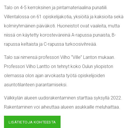
Talo on 4-5 kerroksinen ja pintamateriaalina punatiili.
Villentalossa on 61 opiskelijakotia, yksiöitä ja kaksioita sekä
kolmiryhmäinen päiväkoti. Huoneistot ovat vaaleita, mutta
niissä on käytetty korosteväreinä A-rapussa punaista, B-
rapussa keltaista ja C-rapussa turkoosivihreää.
Talo sai nimensä professori Vilho “Ville” Lanton mukaan.
Professori Vilho Lantto on tehnyt koko Oulun yliopiston
olemassa olon ajan arvokasta työtä opiskelijoiden
asuntotilanteen parantamiseksi.
Välkkylän alueen uudisrakentaminen starttaa syksyllä 2022.
Rakentaminen voi aiheuttaa alueen asukkaille meluhaittaa.
LISÄTIETOJA KOHTEESTA