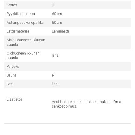
Kerros
3
Pyykkikonepaikka
60 cm
Astianpesukonepaikka
60 cm
Lattiamateriaali
Laminaatti
Makuuhuoneen ikkunan
suunta
Olohuoneen ikkunan
länsi
suunta
Parveke
Sauna
ei
liesi
liesi
Lisätietoa
Vesi laskutetaan kulutuksen mukaan. Oma
sähkösopimus.