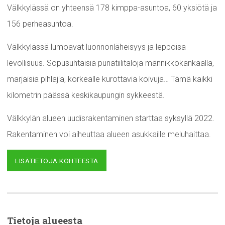
Välkkylässä on yhteensä 178 kimppa-asuntoa, 60 yksiötä ja
156 perheasuntoa.
Välkkylässä lumoavat luonnonläheisyys ja leppoisa
levollisuus. Sopusuhtaisia punatiilitaloja männikkökankaalla,
marjaisia pihlajia, korkealle kurottavia koivuja… Tämä kaikki
kilometrin päässä keskikaupungin sykkeestä.
Välkkylän alueen uudisrakentaminen starttaa syksyllä 2022.
Rakentaminen voi aiheuttaa alueen asukkaille meluhaittaa.
LISÄTIETOJA KOHTEESTA
Tietoja alueesta