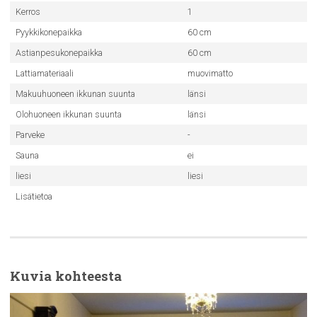
Kerros
1
Pyykkikonepaikka
60 cm
Astianpesukonepaikka
60 cm
Lattiamateriaali
muovimatto
Makuuhuoneen ikkunan suunta
länsi
Olohuoneen ikkunan suunta
länsi
Parveke
-
Sauna
ei
liesi
liesi
Lisätietoa
Kuvia kohteesta