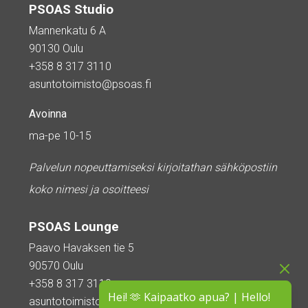
PSOAS Studio
Mannenkatu 6 A
90130 Oulu
+358 8 317 3110
asuntotoimisto@psoas.fi
Avoinna
ma-pe 10-15
Palvelun nopeuttamiseksi kirjoitathan sähköpostiin
koko nimesi ja osoitteesi
PSOAS Lounge
Paavo Havaksen tie 5
90570 Oulu
+358 8 317 3110
Hei! 🫶 Kaipaatko apua? | Hello!
asuntotoimisto@psoas.fi