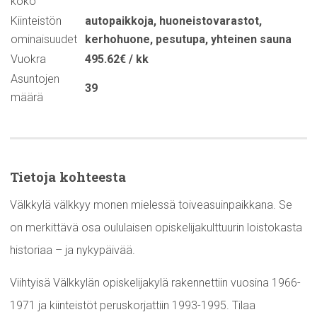
koko
Kiinteistön
autopaikkoja
,
huoneistovarastot
,
ominaisuudet
kerhohuone
,
pesutupa
,
yhteinen sauna
Vuokra
495.62€ / kk
Asuntojen
39
määrä
Tietoja kohteesta
Välkkylä välkkyy monen mielessä toiveasuinpaikkana. Se
on merkittävä osa oululaisen opiskelijakulttuurin loistokasta
historiaa – ja nykypäivää.
Viihtyisä Välkkylän opiskelijakylä rakennettiin vuosina 1966-
1971 ja kiinteistöt peruskorjattiin 1993-1995. Tilaa