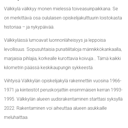
Välkkylä välkkyy monen mielessä toiveasuinpaikkana. Se
on merkittävä osa oululaisen opiskelijakulttuurin loistokasta
historiaa – ja nykypäivää.
Välkkylässä lumoavat luonnonläheisyys ja leppoisa
levollisuus. Sopusuhtaisia punatiilitaloja männikkökankaalla,
marjaisia pihlajia, korkealle kurottavia koivuja… Tämä kaikki
kilometrin päässä keskikaupungin sykkeestä.
Viihtyisä Välkkylän opiskelijakylä rakennettiin vuosina 1966-
1971 ja kiinteistöt peruskorjattiin ensimmäisen kerran 1993-
1995. Välkkylän alueen uudisrakentaminen starttasi syksyllä
2022. Rakentaminen voi aiheuttaa alueen asukkaille
meluhaittaa.