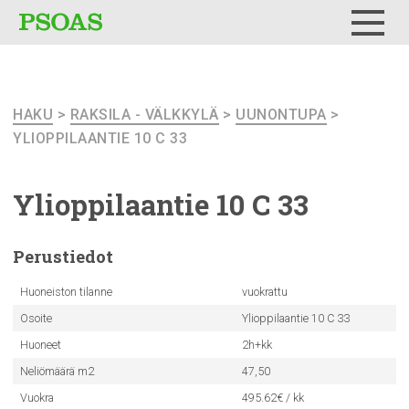
Testi
Menu
HAKU
>
RAKSILA - VÄLKKYLÄ
>
UUNONTUPA
>
YLIOPPILAANTIE 10 C 33
Ylioppilaantie
10 C 33
Perustiedot
Huoneiston tilanne
vuokrattu
Osoite
Ylioppilaantie 10 C 33
Huoneet
2h+kk
Neliömäärä m2
47,50
Vuokra
495.62€ / kk