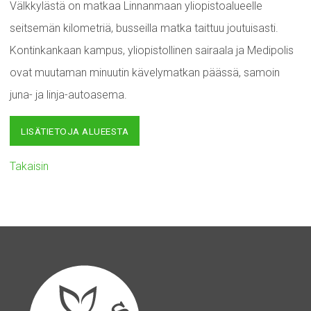
Välkkylästä on matkaa Linnanmaan yliopistoalueelle
seitsemän kilometriä, busseilla matka taittuu joutuisasti.
Kontinkankaan kampus, yliopistollinen sairaala ja Medipolis
ovat muutaman minuutin kävelymatkan päässä, samoin
juna- ja linja-autoasema.
LISÄTIETOJA ALUEESTA
Takaisin