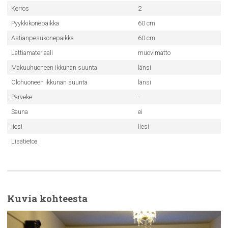
Kerros
2
Pyykkikonepaikka
60 cm
Astianpesukonepaikka
60 cm
Lattiamateriaali
muovimatto
Makuuhuoneen ikkunan suunta
länsi
Olohuoneen ikkunan suunta
länsi
Parveke
-
Sauna
ei
liesi
liesi
Lisätietoa
Kuvia kohteesta