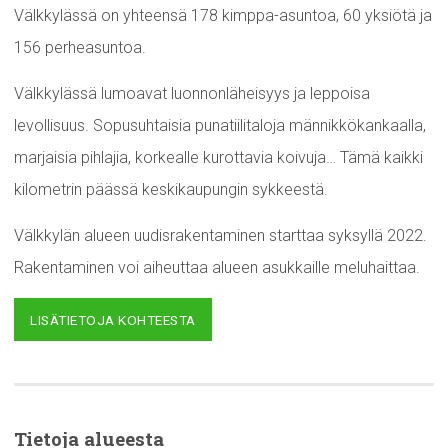
Välkkylässä on yhteensä 178 kimppa-asuntoa, 60 yksiötä ja
156 perheasuntoa.
Välkkylässä lumoavat luonnonläheisyys ja leppoisa
levollisuus. Sopusuhtaisia punatiilitaloja männikkökankaalla,
marjaisia pihlajia, korkealle kurottavia koivuja… Tämä kaikki
kilometrin päässä keskikaupungin sykkeestä.
Välkkylän alueen uudisrakentaminen starttaa syksyllä 2022.
Rakentaminen voi aiheuttaa alueen asukkaille meluhaittaa.
LISÄTIETOJA KOHTEESTA
Tietoja alueesta