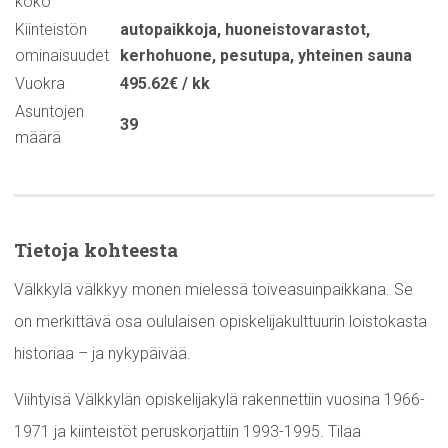
koko
Kiinteistön
autopaikkoja
,
huoneistovarastot
,
ominaisuudet
kerhohuone
,
pesutupa
,
yhteinen sauna
Vuokra
495.62€ / kk
Asuntojen
39
määrä
Tietoja kohteesta
Välkkylä välkkyy monen mielessä toiveasuinpaikkana. Se
on merkittävä osa oululaisen opiskelijakulttuurin loistokasta
historiaa – ja nykypäivää.
Viihtyisä Välkkylän opiskelijakylä rakennettiin vuosina 1966-
1971 ja kiinteistöt peruskorjattiin 1993-1995. Tilaa