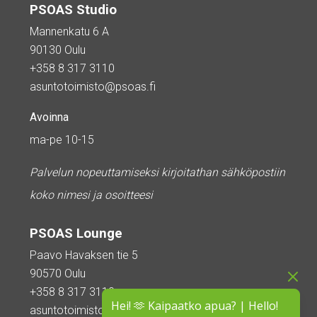
PSOAS Studio
Mannenkatu 6 A
90130 Oulu
+358 8 317 3110
asuntotoimisto@psoas.fi
Avoinna
ma-pe 10-15
Palvelun nopeuttamiseksi kirjoitathan sähköpostiin
koko nimesi ja osoitteesi
PSOAS Lounge
Paavo Havaksen tie 5
90570 Oulu
+358 8 317 3110
Hei! 🫶 Kaipaatko apua? | Hello!
asuntotoimisto@psoas.fi