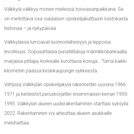
Välkkylä välkkyy monen mielessä toiveasuinpaikkana. Se
on merkittävä osa oululaisen opiskelijakulttuurin loistokasta
historiaa – ja nykypäivää.
Välkkylässä lumoavat luonnonläheisyys ja leppoisa
levollisuus. Sopusuhtaisia punatiilitaloja männikkökankaalla,
marjaisia pihlajia, korkealle kurottavia koivuja… Tämä kaikki
kilometrin päässä keskikaupungin sykkeestä.
Viihtyisä Välkkylän opiskelijakylä rakennettiin vuosina 1966-
1971 ja kiinteistöt peruskorjattiin ensimmäisen kerran 1993-
1995. Välkkylän alueen uudisrakentaminen starttasi syksyllä
2022. Rakentaminen voi aiheuttaa alueen asukkaille
meluhaittaa.