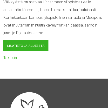
Välkkylästä on matkaa Linnanmaan yliopistoalueelle
seitsemän kilometriä, busseilla matka taittuu joutuisasti.
Kontinkankaan kampus, yliopistollinen sairaala ja Medipolis
ovat muutaman minuutin kävelymatkan päässä, samoin
juna- ja linja-autoasema.
LISÄTIETOJA ALUEESTA
Takaisin