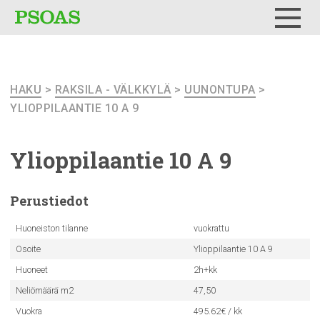
Testi
Menu
HAKU
>
RAKSILA - VÄLKKYLÄ
>
UUNONTUPA
>
YLIOPPILAANTIE 10 A 9
Ylioppilaantie
10 A 9
Perustiedot
Huoneiston tilanne
vuokrattu
Osoite
Ylioppilaantie 10 A 9
Huoneet
2h+kk
Neliömäärä m2
47,50
Vuokra
495.62€ / kk