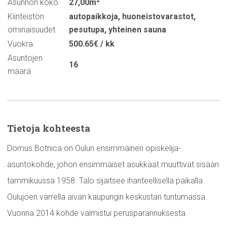
2
Asunnon koko
27,00m
Kiinteistön
autopaikkoja
,
huoneistovarastot
,
ominaisuudet
pesutupa
,
yhteinen sauna
Vuokra
500.65€ / kk
Asuntojen
16
määrä
Tietoja kohteesta
Domus Botnica on Oulun ensimmäinen opiskelija-
asuntokohde, johon ensimmäiset asukkaat muuttivat sisään
tammikuussa 1958. Talo sijaitsee ihanteellisella paikalla
Oulujoen varrella aivan kaupungin keskustan tuntumassa.
Vuonna 2014 kohde valmistui perusparannuksesta.