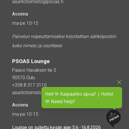
asuntotoimisto@psoas.fi
Avoinna
ma-pe 10-15
Palvelun nopeuttamiseksi kirjoitathan sähköpostiin
koko nimesi ja osoitteesi
PSOAS Lounge
Paavo Havaksen tie 5
90570 Oulu
+358 8 317 3110
asuntotoimisto@psoas.fi
Hei! 🫶 Kaipaatko apua? | Hello!
🫶 Need help?
Avoinna
ma-pe 10-15
Lounge on
suljettu kesän ajan
5.6.-16.8.2026