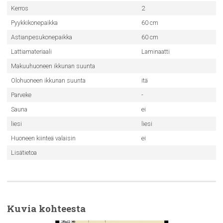
Kerros
2
Pyykkikonepaikka
60 cm
Astianpesukonepaikka
60 cm
Lattiamateriaali
Laminaatti
Makuuhuoneen ikkunan suunta
Olohuoneen ikkunan suunta
itä
Parveke
-
Sauna
ei
liesi
liesi
Huoneen kiinteä valaisin
ei
Lisätietoa
Kuvia kohteesta