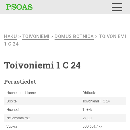
Testi
Menu
HAKU
>
TOIVONIEMI
>
DOMUS BOTNICA
> TOIVONIEMI
1 C 24
Toivoniemi
1 C 24
Perustiedot
Huoneiston tilanne
Ohituskaista
Osoite
Toivoniemi 1 C 24
Huoneet
1h+kk
Neliömäärä m2
27,00
Vuokra
500.65€ / kk