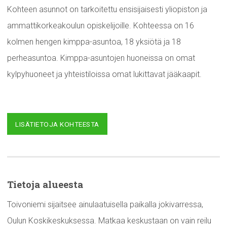
Kohteen asunnot on tarkoitettu ensisijaisesti yliopiston ja
ammattikorkeakoulun opiskelijoille. Kohteessa on 16
kolmen hengen kimppa-asuntoa, 18 yksiötä ja 18
perheasuntoa. Kimppa-asuntojen huoneissa on omat
kylpyhuoneet ja yhteistiloissa omat lukittavat jääkaapit.
LISÄTIETOJA KOHTEESTA
Tietoja alueesta
Toivoniemi sijaitsee ainulaatuisella paikalla jokivarressa,
Oulun Koskikeskuksessa. Matkaa keskustaan on vain reilu