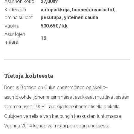
2
Asunnon koko
27,00m
Kiinteistön
autopaikkoja
,
huoneistovarastot
,
ominaisuudet
pesutupa
,
yhteinen sauna
Vuokra
500.65€ / kk
Asuntojen
16
määrä
Tietoja kohteesta
Domus Botnica on Oulun ensimmäinen opiskelija-
asuntokohde, johon ensimmäiset asukkaat muuttivat sisään
tammikuussa 1958. Talo sijaitsee ihanteellisella paikalla
Oulujoen varrella aivan kaupungin keskustan tuntumassa.
Vuonna 2014 kohde valmistui perusparannuksesta.