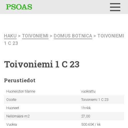
Testi
Menu
HAKU
>
TOIVONIEMI
>
DOMUS BOTNICA
> TOIVONIEMI
1 C 23
Toivoniemi
1 C 23
Perustiedot
Huoneiston tilanne
vuokrattu
Osoite
Toivoniemi 1 C 23
Huoneet
1h+kk
Neliömäärä m2
27,00
Vuokra
500.65€ / kk