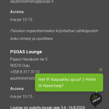
asuntotoimisto@psoas.fi
Avoinna
ma-pe 10-15
Palvelun nopeuttamiseksi kirjoitathan sähköpostiin
koko nimesi ja osoitteesi
PSOAS Lounge
Paavo Havaksen tie 5
90570 Oulu
+358 8 317 3110
asuntotoimisto@psoas.fi
Hei! 🫶 Kaipaatko apua? | Hello!
🫶 Need help?
Avoinna
ma-pe 10-15
Lounge on
suljettu kesän ajan
5.6.-16.8.2026