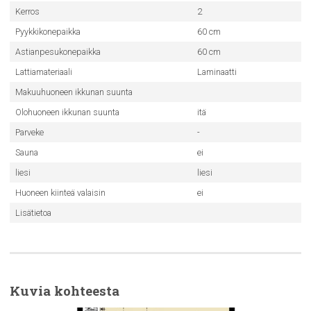
Kerros
2
Pyykkikonepaikka
60 cm
Astianpesukonepaikka
60 cm
Lattiamateriaali
Laminaatti
Makuuhuoneen ikkunan suunta
Olohuoneen ikkunan suunta
itä
Parveke
-
Sauna
ei
liesi
liesi
Huoneen kiinteä valaisin
ei
Lisätietoa
Kuvia kohteesta