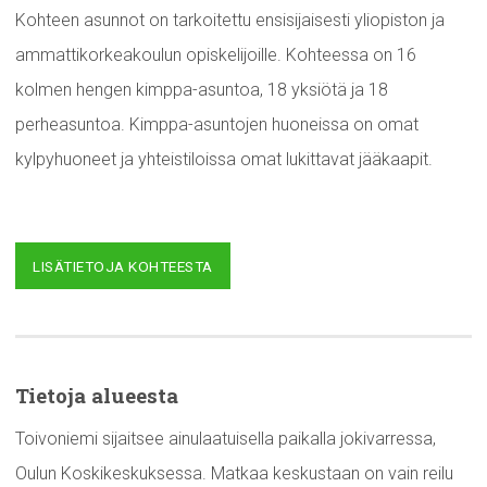
Kohteen asunnot on tarkoitettu ensisijaisesti yliopiston ja
ammattikorkeakoulun opiskelijoille. Kohteessa on 16
kolmen hengen kimppa-asuntoa, 18 yksiötä ja 18
perheasuntoa. Kimppa-asuntojen huoneissa on omat
kylpyhuoneet ja yhteistiloissa omat lukittavat jääkaapit.
LISÄTIETOJA KOHTEESTA
Tietoja alueesta
Toivoniemi sijaitsee ainulaatuisella paikalla jokivarressa,
Oulun Koskikeskuksessa. Matkaa keskustaan on vain reilu