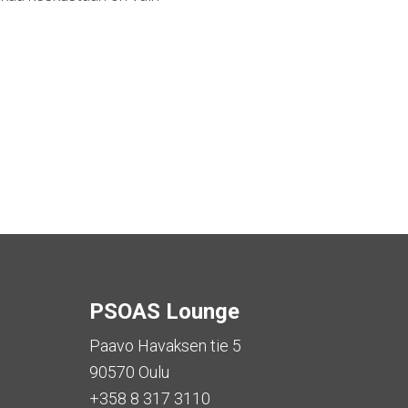
PSOAS Lounge
Paavo Havaksen tie 5
90570 Oulu
+358 8 317 3110