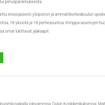
ui perusparannuksesta.
ttu ensisijaisesti yliopiston ja ammattikorkeakoulun opiske
toa, 18 yksiötä ja 18 perheasuntoa. Kimppa-asuntojen hu
sa omat lukittavat jääkaapit.
atuisella paikalla jokivarressa, Oulun Koskikeskuksessa. Ma