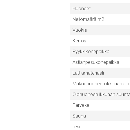
Huoneet
Neliömäärä m2
Vuokra
Kerros
Pyykkikonepaikka
Astianpesukonepaikka
Lattiamateriaali
Makuuhuoneen ikkunan su
Olohuoneen ikkunan suunt
Parveke
Sauna
liesi