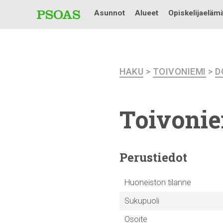
Asunnot
Alueet
Opiskelijaeläm
HAKU
>
TOIVONIEMI
>
D
Toivoni
Perustiedot
Huoneiston tilanne
Sukupuoli
Osoite