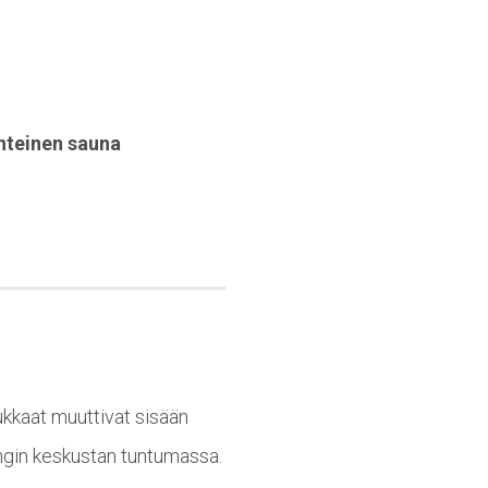
hteinen sauna
kkaat muuttivat sisään
ungin keskustan tuntumassa.