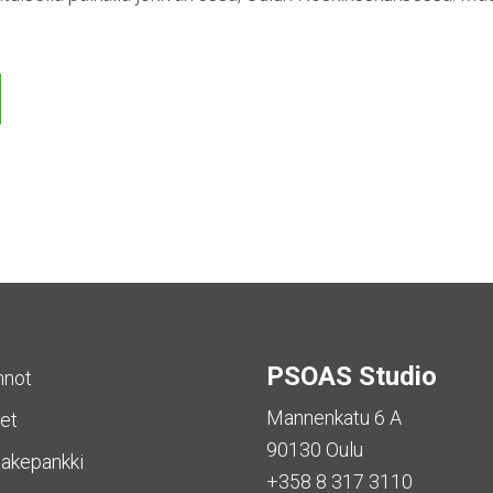
PSOAS Studio
nnot
Mannenkatu 6 A
et
90130 Oulu
akepankki
+358 8 317 3110