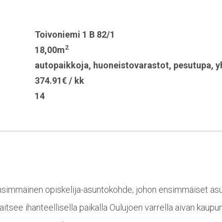
Toivoniemi 1 B 82/1
2
18,00m
autopaikkoja
,
huoneistovarastot
,
pesutupa
,
y
374.91€ / kk
14
simmäinen opiskelija-asuntokohde, johon ensimmäiset asu
itsee ihanteellisella paikalla Oulujoen varrella aivan kaup