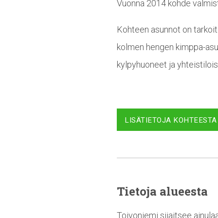
Vuonna 2014 kohde valmist
Kohteen asunnot on tarkoite
kolmen hengen kimppa-asun
kylpyhuoneet ja yhteistilois
LISÄTIETOJA KOHTEESTA
Tietoja alueesta
Toivoniemi sijaitsee ainula