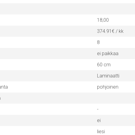
18,00
374.91€ / kk
8
ei paikkaa
60 cm
Laminaatti
unta
pohjoinen
a
-
ei
liesi