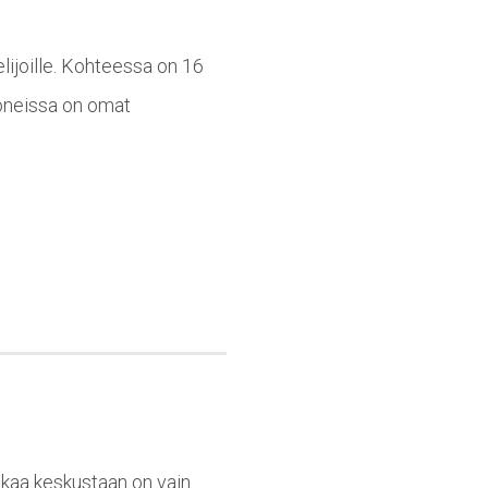
lijoille. Kohteessa on 16
oneissa on omat
tkaa keskustaan on vain