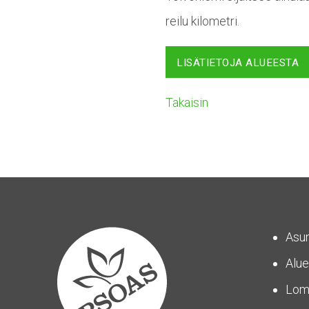
reilu kilometri.
LISÄTIETOJA ALUEESTA
Takaisin
Asu
Alue
Lom