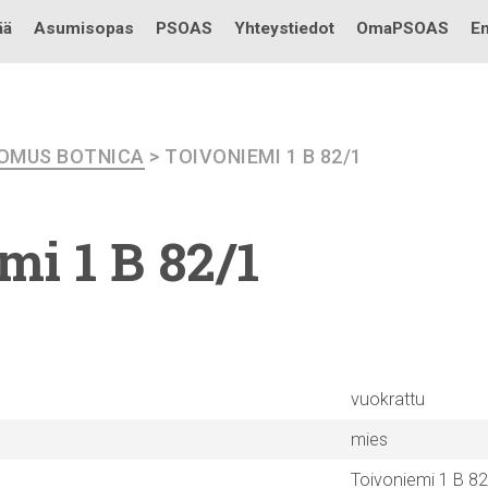
Testi
ää
Asumisopas
PSOAS
Yhteystiedot
OmaPSOAS
En
OMUS BOTNICA
> TOIVONIEMI 1 B 82/1
emi
1 B 82/1
vuokrattu
mies
Toivoniemi 1 B 8