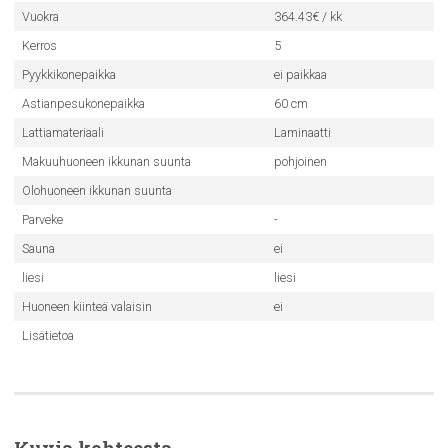
Vuokra
364.43€ / kk
Kerros
5
Pyykkikonepaikka
ei paikkaa
Astianpesukonepaikka
60 cm
Lattiamateriaali
Laminaatti
Makuuhuoneen ikkunan suunta
pohjoinen
Olohuoneen ikkunan suunta
Parveke
-
Sauna
ei
liesi
liesi
Huoneen kiinteä valaisin
ei
Lisätietoa
Kuvia kohteesta