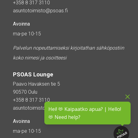
+358 8 317 3110
asuntotoimisto@psoas.fi
Avoinna
ma-pe 10-15
Palvelun nopeuttamiseksi kirjoitathan sähköpostiin
koko nimesi ja osoitteesi
PSOAS Lounge
Paavo Havaksen tie 5
90570 Oulu
+358 8 317 3110
asuntotoimisto@psoas.fi
Hei! 🫶 Kaipaatko apua? | Hello!
🫶 Need help?
Avoinna
ma-pe 10-15