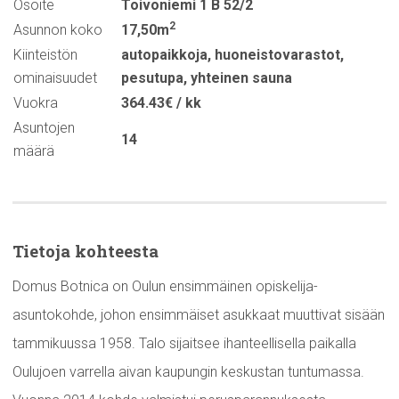
Osoite
Toivoniemi 1 B 52/2
2
Asunnon koko
17,50m
Kiinteistön
autopaikkoja
,
huoneistovarastot
,
ominaisuudet
pesutupa
,
yhteinen sauna
Vuokra
364.43€ / kk
Asuntojen
14
määrä
Tietoja kohteesta
Domus Botnica on Oulun ensimmäinen opiskelija-
asuntokohde, johon ensimmäiset asukkaat muuttivat sisään
tammikuussa 1958. Talo sijaitsee ihanteellisella paikalla
Oulujoen varrella aivan kaupungin keskustan tuntumassa.