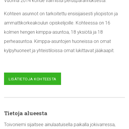
Vuonna 2014 kohde valmistui perusparannuksesta.
Kohteen asunnot on tarkoitettu ensisijaisesti yliopiston ja
ammattikorkeakoulun opiskelijoille. Kohteessa on 16
kolmen hengen kimppa-asuntoa, 18 yksiötä ja 18
perheasuntoa. Kimppa-asuntojen huoneissa on omat
kylpyhuoneet ja yhteistiloissa omat lukittavat jääkaapit.
LISÄTIETOJA KOHTEESTA
Tietoja alueesta
Toivoniemi sijaitsee ainulaatuisella paikalla jokivarressa,