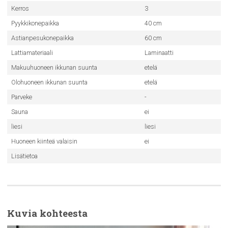
Kerros
3
Pyykkikonepaikka
40 cm
Astianpesukonepaikka
60 cm
Lattiamateriaali
Laminaatti
Makuuhuoneen ikkunan suunta
etelä
Olohuoneen ikkunan suunta
etelä
Parveke
-
Sauna
ei
liesi
liesi
Huoneen kiinteä valaisin
ei
Lisätietoa
Kuvia kohteesta