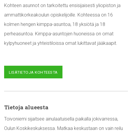
Kohteen asunnot on tarkoitettu ensisijaisesti yliopiston ja
ammattikorkeakoulun opiskelijoille. Kohteessa on 16
kolmen hengen kimppa-asuntoa, 18 yksiötä ja 18
perheasuntoa. Kimppa-asuntojen huoneissa on omat
kylpyhuoneet ja yhteistiloissa omat lukittavat jääkaapit.
LISÄTIETOJA KOHTEESTA
Tietoja alueesta
Toivoniemi sijaitsee ainulaatuisella paikalla jokivarressa,
Oulun Koskikeskuksessa. Matkaa keskustaan on vain reilu