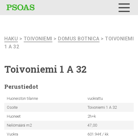
Testi
Menu
HAKU
>
TOIVONIEMI
>
DOMUS BOTNICA
> TOIVONIEMI
1 A 32
Toivoniemi
1 A 32
Perustiedot
Huoneiston tilanne
vuokrattu
Osoite
Toivoniemi 1 A 32
Huoneet
2h+k
Neliömäärä m2
47,00
Vuokra
601.94€ / kk