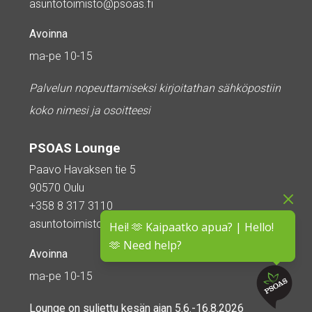
asuntotoimisto@psoas.fi
Avoinna
ma-pe 10-15
Palvelun nopeuttamiseksi kirjoitathan sähköpostiin
koko nimesi ja osoitteesi
PSOAS Lounge
Paavo Havaksen tie 5
90570 Oulu
+358 8 317 3110
asuntotoimisto@psoas.fi
Hei! 🫶 Kaipaatko apua? | Hello!
🫶 Need help?
Avoinna
ma-pe 10-15
Lounge on
suljettu kesän ajan
5.6.-16.8.2026