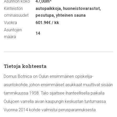
2
Asunnon koko
47,00m
Kiinteistön
autopaikkoja
,
huoneistovarastot
,
ominaisuudet
pesutupa
,
yhteinen sauna
Vuokra
601.94€ / kk
Asuntojen
14
määrä
Tietoja kohteesta
Domus Botnica on Oulun ensimmäinen opiskelija-
asuntokohde, johon ensimmäiset asukkaat muuttivat sisään
tammikuussa 1958. Talo sijaitsee ihanteellisella paikalla
Oulujoen varrella aivan kaupungin keskustan tuntumassa.
Vuonna 2014 kohde valmistui perusparannuksesta.