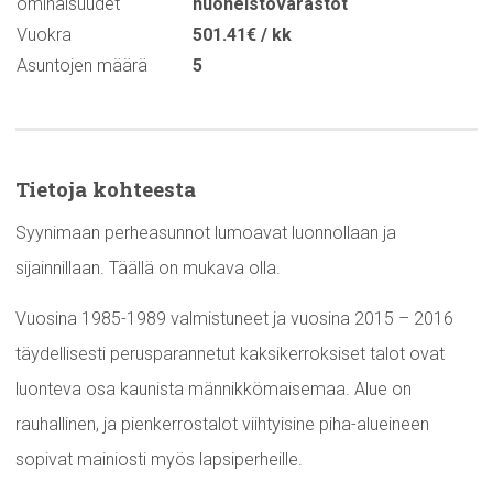
ominaisuudet
huoneistovarastot
Vuokra
501.41€ / kk
Asuntojen määrä
5
Tietoja kohteesta
Syynimaan perheasunnot lumoavat luonnollaan ja
sijainnillaan. Täällä on mukava olla.
Vuosina 1985-1989 valmistuneet ja vuosina 2015 – 2016
täydellisesti perusparannetut kaksikerroksiset talot ovat
luonteva osa kaunista männikkömaisemaa. Alue on
rauhallinen, ja pienkerrostalot viihtyisine piha-alueineen
sopivat mainiosti myös lapsiperheille.