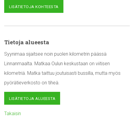
LISÄTIETOJA KOHTEESTA
Tietoja alueesta
Syynimaa sijaitsee noin puolen kilometrin päässä
Linnanmaalta. Matkaa Oulun keskustaan on viitisen
kilometriä. Matka taittuu joutuisasti bussilla, mutta myös
pyörätieverkosto on tiheä.
LISÄTIETOJA ALUEESTA
Takaisin