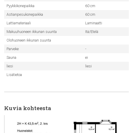
Pyykkikonepaikka
60 cm
Astianpesukonepaikka
60 cm
Lattiamateriaali
Laminaatti
Makuuhuoneen ikkunan suunta
Itä/Etelä
Olohuoneen ikkunan suunta
Parveke
-
Sauna
ei
liesi
liesi
Lisätietoa
Kuvia kohteesta