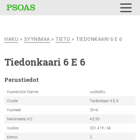
Testi
Menu
HAKU
>
SYYNIMAA
>
TIETO
> TIEDONKAARI 6 E 6
Tiedonkaari
6 E 6
Perustiedot
Huoneiston tilanne
vuokrattu
Osoite
Tiedonkaari 6 E 6
Huoneet
2h+k
Neliömäärä m2
43,50
Vuokra
501.41€ / kk
Kerros
2