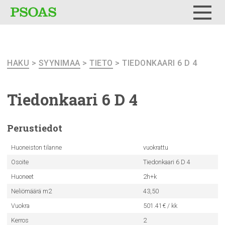
Testi
Menu
HAKU
>
SYYNIMAA
>
TIETO
> TIEDONKAARI 6 D 4
Tiedonkaari
6 D 4
Perustiedot
Huoneiston tilanne
vuokrattu
Osoite
Tiedonkaari 6 D 4
Huoneet
2h+k
Neliömäärä m2
43,50
Vuokra
501.41€ / kk
Kerros
2