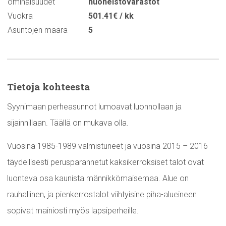
ominaisuudet
huoneistovarastot
Vuokra
501.41€ / kk
Asuntojen määrä
5
Tietoja kohteesta
Syynimaan perheasunnot lumoavat luonnollaan ja
sijainnillaan. Täällä on mukava olla.
Vuosina 1985-1989 valmistuneet ja vuosina 2015 – 2016
täydellisesti perusparannetut kaksikerroksiset talot ovat
luonteva osa kaunista männikkömaisemaa. Alue on
rauhallinen, ja pienkerrostalot viihtyisine piha-alueineen
sopivat mainiosti myös lapsiperheille.