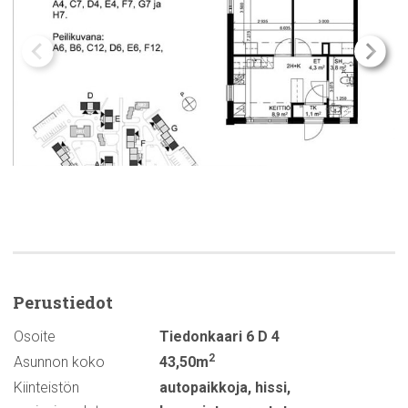
Perustiedot
Osoite
Tiedonkaari 6 D 4
2
Asunnon koko
43,50m
Kiinteistön
autopaikkoja
,
hissi
,