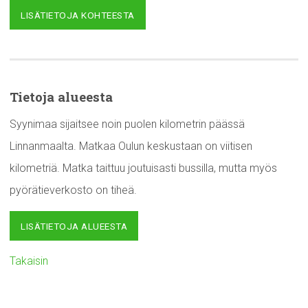
LISÄTIETOJA KOHTEESTA
Tietoja alueesta
Syynimaa sijaitsee noin puolen kilometrin päässä
Linnanmaalta. Matkaa Oulun keskustaan on viitisen
kilometriä. Matka taittuu joutuisasti bussilla, mutta myös
pyörätieverkosto on tiheä.
LISÄTIETOJA ALUEESTA
Takaisin