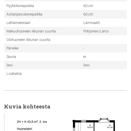
Pyykkikonepaikka
60 cm
Astianpesukonepaikka
60 cm
Lattiamateriaali
Laminaatti
Makuuhuoneen ikkunan suunta
Pohjoinen/Länsi
Olohuoneen ikkunan suunta
Parveke
-
Sauna
ei
liesi
liesi
Lisätietoa
Kuvia kohteesta