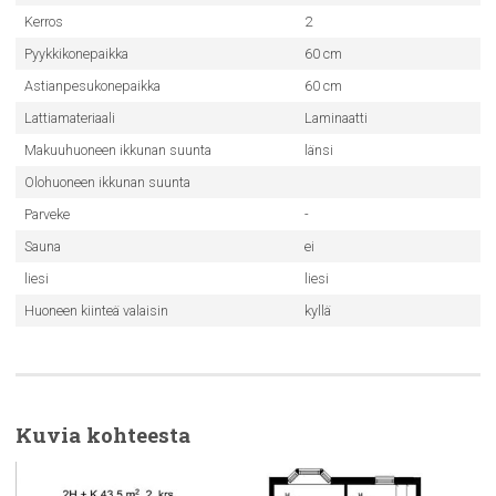
Kerros
2
Pyykkikonepaikka
60 cm
Astianpesukonepaikka
60 cm
Lattiamateriaali
Laminaatti
Makuuhuoneen ikkunan suunta
länsi
Olohuoneen ikkunan suunta
Parveke
-
Sauna
ei
liesi
liesi
Huoneen kiinteä valaisin
kyllä
Kuvia kohteesta