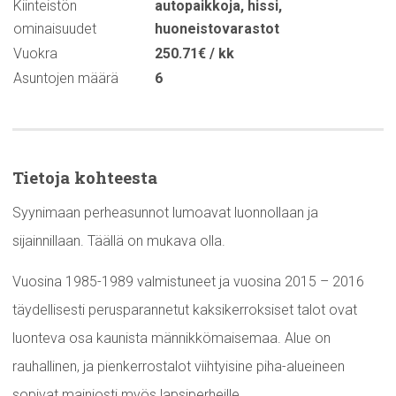
Kiinteistön
autopaikkoja
,
hissi
,
ominaisuudet
huoneistovarastot
Vuokra
250.71€ / kk
Asuntojen määrä
6
Tietoja kohteesta
Syynimaan perheasunnot lumoavat luonnollaan ja
sijainnillaan. Täällä on mukava olla.
Vuosina 1985-1989 valmistuneet ja vuosina 2015 – 2016
täydellisesti perusparannetut kaksikerroksiset talot ovat
luonteva osa kaunista männikkömaisemaa. Alue on
rauhallinen, ja pienkerrostalot viihtyisine piha-alueineen
sopivat mainiosti myös lapsiperheille.