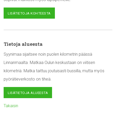
LISÄTIETOJA KOHTEESTA
Tietoja alueesta
Syynimaa sijaitsee noin puolen kilometrin päässä
Linnanmaalta. Matkaa Oulun keskustaan on viitisen
kilometriä. Matka taittuu joutuisasti bussilla, mutta myös
pyörätieverkosto on tiheä.
LISÄTIETOJA ALUEESTA
Takaisin