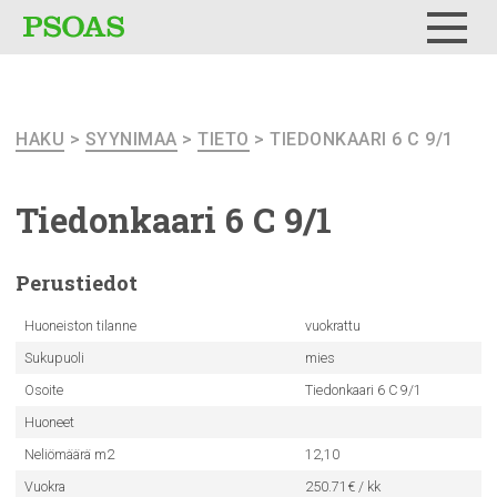
Testi
Menu
HAKU
>
SYYNIMAA
>
TIETO
> TIEDONKAARI 6 C 9/1
Tiedonkaari
6 C 9/1
Perustiedot
Huoneiston tilanne
vuokrattu
Sukupuoli
mies
Osoite
Tiedonkaari 6 C 9/1
Huoneet
Neliömäärä m2
12,10
Vuokra
250.71€ / kk