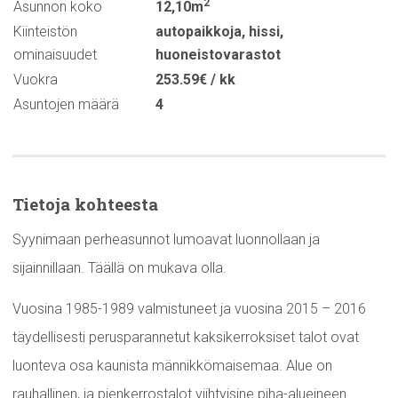
2
Asunnon koko
12,10m
Kiinteistön
autopaikkoja
,
hissi
,
ominaisuudet
huoneistovarastot
Vuokra
253.59€ / kk
Asuntojen määrä
4
Tietoja kohteesta
Syynimaan perheasunnot lumoavat luonnollaan ja
sijainnillaan. Täällä on mukava olla.
Vuosina 1985-1989 valmistuneet ja vuosina 2015 – 2016
täydellisesti perusparannetut kaksikerroksiset talot ovat
luonteva osa kaunista männikkömaisemaa. Alue on
rauhallinen, ja pienkerrostalot viihtyisine piha-alueineen