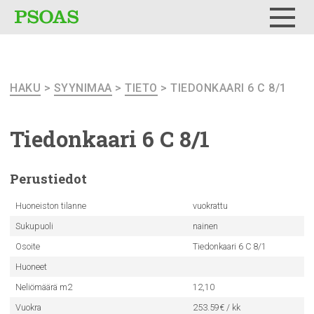
Testi
Menu
HAKU
>
SYYNIMAA
>
TIETO
> TIEDONKAARI 6 C 8/1
Tiedonkaari
6 C 8/1
Perustiedot
Huoneiston tilanne
vuokrattu
Sukupuoli
nainen
Osoite
Tiedonkaari 6 C 8/1
Huoneet
Neliömäärä m2
12,10
Vuokra
253.59€ / kk