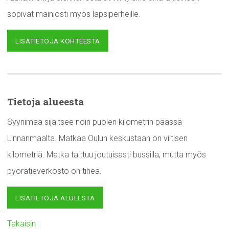
sopivat mainiosti myös lapsiperheille.
LISÄTIETOJA KOHTEESTA
Tietoja alueesta
Syynimaa sijaitsee noin puolen kilometrin päässä
Linnanmaalta. Matkaa Oulun keskustaan on viitisen
kilometriä. Matka taittuu joutuisasti bussilla, mutta myös
pyörätieverkosto on tiheä.
LISÄTIETOJA ALUEESTA
Takaisin