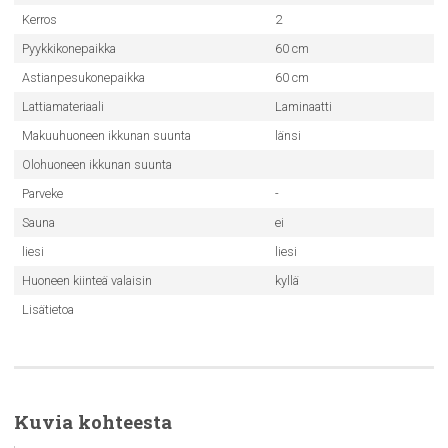
Kerros
2
Pyykkikonepaikka
60 cm
Astianpesukonepaikka
60 cm
Lattiamateriaali
Laminaatti
Makuuhuoneen ikkunan suunta
länsi
Olohuoneen ikkunan suunta
Parveke
-
Sauna
ei
liesi
liesi
Huoneen kiinteä valaisin
kyllä
Lisätietoa
Kuvia kohteesta