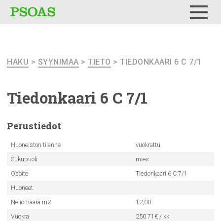
Testi
Menu
HAKU
>
SYYNIMAA
>
TIETO
> TIEDONKAARI 6 C 7/1
Tiedonkaari
6 C 7/1
Perustiedot
Huoneiston tilanne
vuokrattu
Sukupuoli
mies
Osoite
Tiedonkaari 6 C 7/1
Huoneet
Neliömäärä m2
12,00
Vuokra
250.71€ / kk