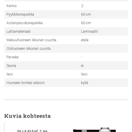
Kerros
2
Pyykkikonepaikka
60 cm
Astianpesukonepaikka
60 cm
Lattiamateriaali
Laminaatti
Makuuhuoneen ikkunan suunta
etelä
Olohuoneen ikkunan suunta
Parveke
-
Sauna
ei
liesi
liesi
Huoneen kiinteä valaisin
kyllä
Kuvia kohteesta