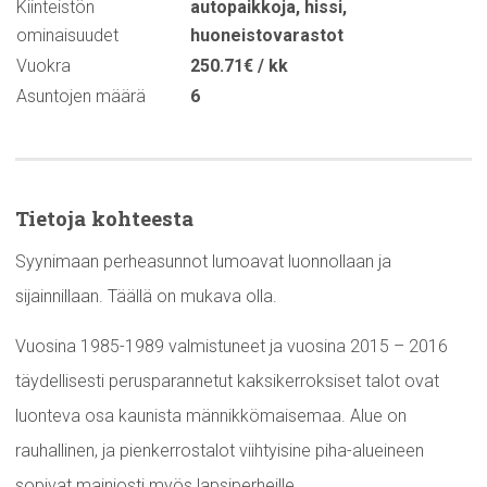
Kiinteistön
autopaikkoja
,
hissi
,
ominaisuudet
huoneistovarastot
Vuokra
250.71€ / kk
Asuntojen määrä
6
Tietoja kohteesta
Syynimaan perheasunnot lumoavat luonnollaan ja
sijainnillaan. Täällä on mukava olla.
Vuosina 1985-1989 valmistuneet ja vuosina 2015 – 2016
täydellisesti perusparannetut kaksikerroksiset talot ovat
luonteva osa kaunista männikkömaisemaa. Alue on
rauhallinen, ja pienkerrostalot viihtyisine piha-alueineen
sopivat mainiosti myös lapsiperheille.