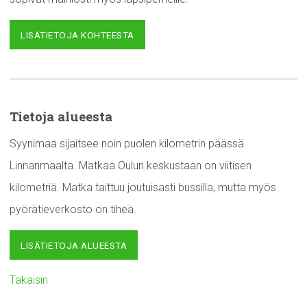
LISÄTIETOJA KOHTEESTA
Tietoja alueesta
Syynimaa sijaitsee noin puolen kilometrin päässä
Linnanmaalta. Matkaa Oulun keskustaan on viitisen
kilometriä. Matka taittuu joutuisasti bussilla, mutta myös
pyörätieverkosto on tiheä.
LISÄTIETOJA ALUEESTA
Takaisin