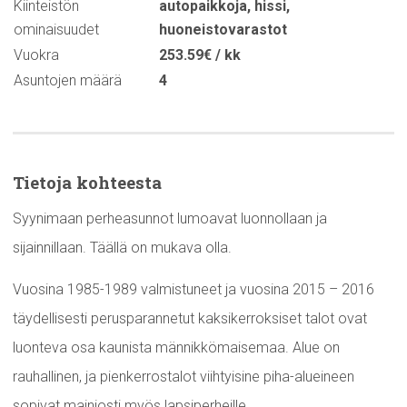
Kiinteistön
autopaikkoja
,
hissi
,
ominaisuudet
huoneistovarastot
Vuokra
253.59€ / kk
Asuntojen määrä
4
Tietoja kohteesta
Syynimaan perheasunnot lumoavat luonnollaan ja
sijainnillaan. Täällä on mukava olla.
Vuosina 1985-1989 valmistuneet ja vuosina 2015 – 2016
täydellisesti perusparannetut kaksikerroksiset talot ovat
luonteva osa kaunista männikkömaisemaa. Alue on
rauhallinen, ja pienkerrostalot viihtyisine piha-alueineen
sopivat mainiosti myös lapsiperheille.