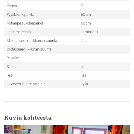
Kerros
2
Pyykkikonepaikka
60 cm
Astianpesukonepaikka
60 cm
Lattiamateriaali
Laminaatti
Makuuhuoneen ikkunan suunta
länsi
Olohuoneen ikkunan suunta
Parveke
-
Sauna
ei
liesi
liesi
Huoneen kiinteä valaisin
kyllä
Kuvia kohteesta