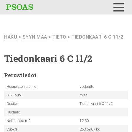
Testi
Menu
HAKU
>
SYYNIMAA
>
TIETO
> TIEDONKAARI 6 C 11/2
Tiedonkaari
6 C 11/2
Perustiedot
Huoneiston tilanne
vuokrattu
Sukupuoli
mies
Osoite
Tiedonkaari 6 C 11/2
Huoneet
Neliömäärä m2
12,30
Vuokra
253.59€ / kk