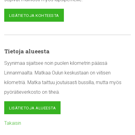
LISÄTIETOJA KOHTEESTA
Tietoja alueesta
Syynimaa sijaitsee noin puolen kilometrin päässä
Linnanmaalta. Matkaa Oulun keskustaan on viitisen
kilometriä. Matka taittuu joutuisasti bussilla, mutta myös
pyörätieverkosto on tiheä.
LISÄTIETOJA ALUEESTA
Takaisin