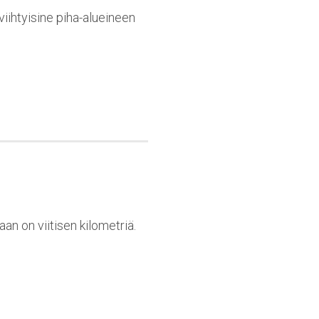
iihtyisine piha-alueineen
n on viitisen kilometriä.