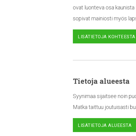
ovat luonteva osa kaunista 
sopivat mainiosti myös laps
LISÄTIETOJA KOHTEESTA
Tietoja alueesta
Syynimaa sijaitsee noin puo
Matka taittuu joutuisasti b
LISÄTIETOJA ALUEESTA