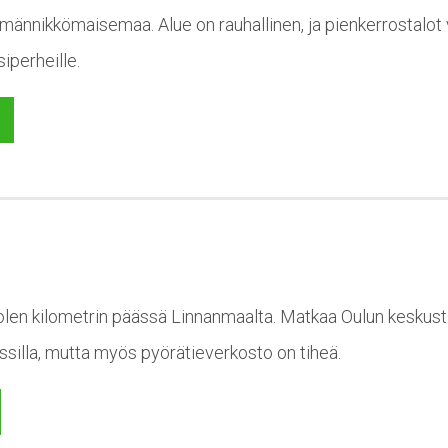
männikkömaisemaa. Alue on rauhallinen, ja pienkerrostalot v
iperheille.
len kilometrin päässä Linnanmaalta. Matkaa Oulun keskustaa
ussilla, mutta myös pyörätieverkosto on tiheä.