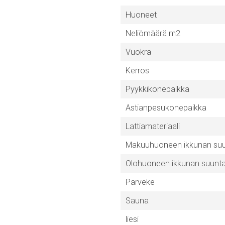
Huoneet
Neliömäärä m2
Vuokra
Kerros
Pyykkikonepaikka
Astianpesukonepaikka
Lattiamateriaali
Makuuhuoneen ikkunan su
Olohuoneen ikkunan suunt
Parveke
Sauna
liesi