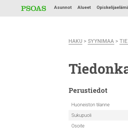
Asunnot
Alueet
Opiskelijaeläm
HAKU
>
SYYNIMAA
>
TI
Tiedonka
Perustiedot
Huoneiston tilanne
Sukupuoli
Osoite