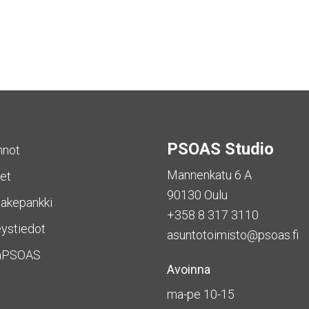
PSOAS Studio
nnot
Mannenkatu 6 A
et
90130 Oulu
akepankki
+358 8 317 3110
ystiedot
asuntotoimisto@psoas.fi
aPSOAS
Avoinna
ma-pe 10-15