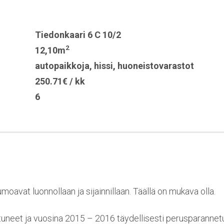
Tiedonkaari 6 C 10/2
2
12,10m
autopaikkoja
,
hissi
,
huoneistovarastot
250.71€ / kk
6
avat luonnollaan ja sijainnillaan. Täällä on mukava olla.
neet ja vuosina 2015 – 2016 täydellisesti perusparannetut