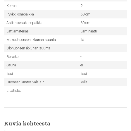
Kerros
2
Pyykkikonepaikka
60 cm
Astianpesukonepaikka
60 cm
Lattiamateriaali
Laminaatti
Makuuhuoneen ikkunan suunta
itä
Olohuoneen ikkunan suunta
Parveke
-
Sauna
ei
liesi
liesi
Huoneen kiinteä valaisin
kyllä
Lisätietoa
Kuvia kohteesta