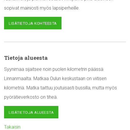
sopivat mainiosti myös lapsiperheille.
LISÄTIETOJA KOHTEESTA
Tietoja alueesta
Syynimaa sijaitsee noin puolen kilometrin päässä
Linnanmaalta. Matkaa Oulun keskustaan on viitisen
kilometriä. Matka taittuu joutuisasti bussilla, mutta myös
pyörätieverkosto on tiheä.
LISÄTIETOJA ALUEESTA
Takaisin