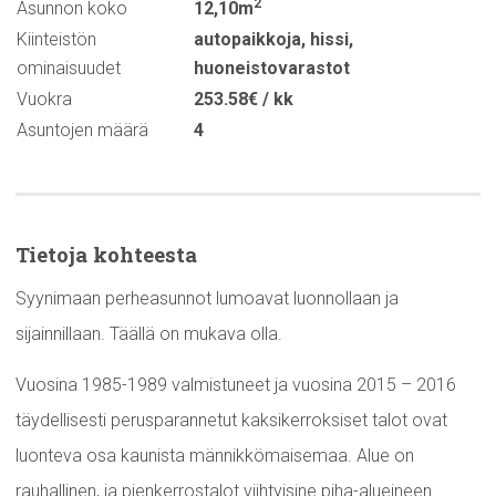
2
Asunnon koko
12,10m
Kiinteistön
autopaikkoja
,
hissi
,
ominaisuudet
huoneistovarastot
Vuokra
253.58€ / kk
Asuntojen määrä
4
Tietoja kohteesta
Syynimaan perheasunnot lumoavat luonnollaan ja
sijainnillaan. Täällä on mukava olla.
Vuosina 1985-1989 valmistuneet ja vuosina 2015 – 2016
täydellisesti perusparannetut kaksikerroksiset talot ovat
luonteva osa kaunista männikkömaisemaa. Alue on
rauhallinen, ja pienkerrostalot viihtyisine piha-alueineen