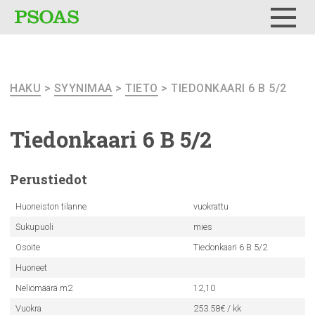
Testi
Menu
HAKU
>
SYYNIMAA
>
TIETO
> TIEDONKAARI 6 B 5/2
Tiedonkaari
6 B 5/2
Perustiedot
Huoneiston tilanne
vuokrattu
Sukupuoli
mies
Osoite
Tiedonkaari 6 B 5/2
Huoneet
Neliömäärä m2
12,10
Vuokra
253.58€ / kk