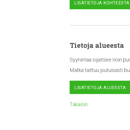
LISÄTIETOJA KOHTEESTA
Tietoja alueesta
Syynimaa sijaitsee noin puo
Matka taittuu joutuisasti b
LISÄTIETOJA ALUEESTA
Takaisin