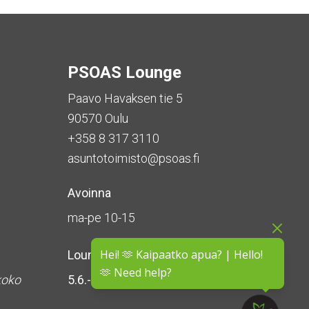
PSOAS Lounge
Paavo Havaksen tie 5
90570 Oulu
+358 8 317 3110
asuntotoimisto@psoas.fi
Avoinna
ma-pe 10-15
Hei! 🫶 Kaipaatko apua? | Hello!
Lounge on
suljettu kesän ajan
🫶 Need help?
koko
5.6.-16.8.2026