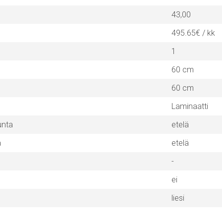
43,00
495.65€ / kk
1
60 cm
60 cm
Laminaatti
unta
etelä
a
etelä
-
ei
liesi