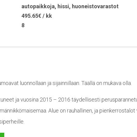
autopaikkoja
,
hissi
,
huoneistovarastot
495.65€ / kk
8
avat luonnollaan ja sijainnillaan. Täällä on mukava olla.
neet ja vuosina 2015 – 2016 täydellisesti perusparannetut
männikkömaisemaa. Alue on rauhallinen, ja pienkerrostalot v
iperheille.