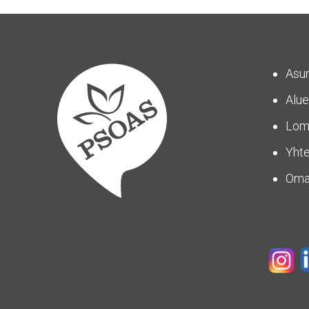
Asu
Alue
Lom
Yhte
Om