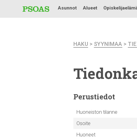
Asunnot
Alueet
Opiskelijaeläm
HAKU
>
SYYNIMAA
>
TI
Tiedonka
Perustiedot
Huoneiston tilanne
Osoite
Huoneet