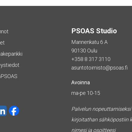
PSOAS Studio
nnot
Mannenkatu 6 A
et
90130 Oulu
akepankki
+358 8 317 3110
ystiedot
asuntotoimisto@psoas.fi
aPSOAS
Avoinna
ma-pe 10-15
Palvelun nopeuttamiseksi
kirjoitathan sähköpostiin 
nimesi ja osoitteesi