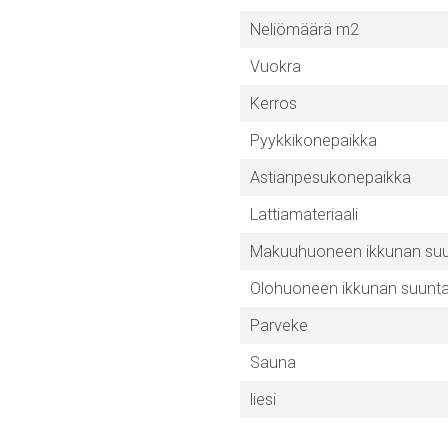
Neliömäärä m2
Vuokra
Kerros
Pyykkikonepaikka
Astianpesukonepaikka
Lattiamateriaali
Makuuhuoneen ikkunan su
Olohuoneen ikkunan suunt
Parveke
Sauna
liesi