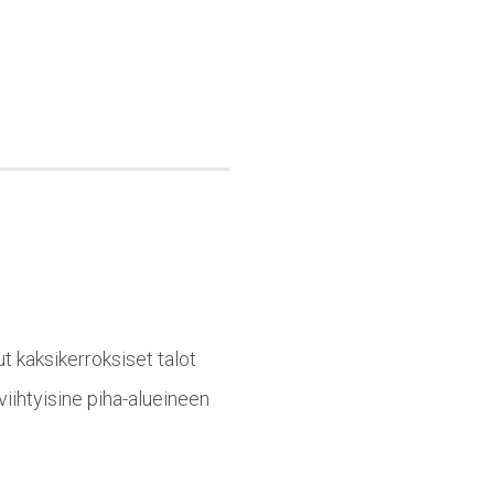
 kaksikerroksiset talot
iihtyisine piha-alueineen