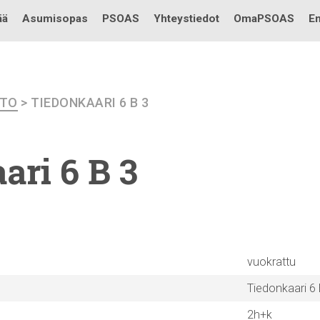
Testi
ää
Asumisopas
PSOAS
Yhteystiedot
OmaPSOAS
En
ETO
> TIEDONKAARI 6 B 3
ari
6 B 3
vuokrattu
Tiedonkaari 6 
2h+k