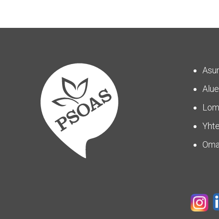
Asu
Alue
Lom
Yhte
Om