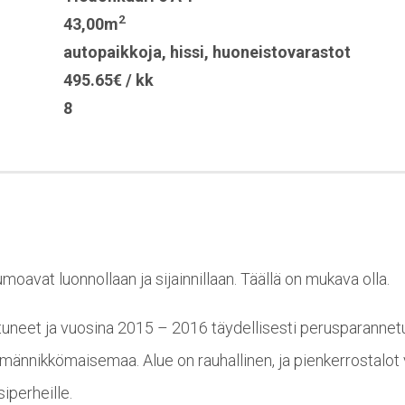
2
43,00m
autopaikkoja
,
hissi
,
huoneistovarastot
495.65€ / kk
8
avat luonnollaan ja sijainnillaan. Täällä on mukava olla.
neet ja vuosina 2015 – 2016 täydellisesti perusparannetut
männikkömaisemaa. Alue on rauhallinen, ja pienkerrostalot v
iperheille.