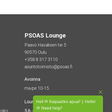
PSOAS Lounge
Paavo Havaksen tie 5
90570 Oulu
+358 8 317 3110
asuntotoimisto@psoas.fi
Avoinna
ma-pe 10-15
Hei! 🫶 Kaipaatko apua? | Hello!
Lounge on
suljettu kesän ajan
🫶 Need help?
koko
5.6.-16.8.2026