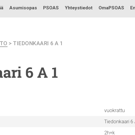
Testi
ää
Asumisopas
PSOAS
Yhteystiedot
OmaPSOAS
En
ETO
> TIEDONKAARI 6 A 1
ari
6 A 1
vuokrattu
Tiedonkaari 6 
2h+k