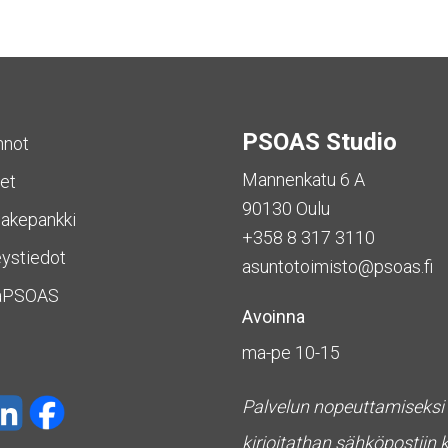
PSOAS Studio
nnot
Mannenkatu 6 A
et
90130 Oulu
akepankki
+358 8 317 3110
ystiedot
asuntotoimisto@psoas.fi
aPSOAS
Avoinna
ma-pe 10-15
Palvelun nopeuttamiseksi
kirjoitathan sähköpostiin 