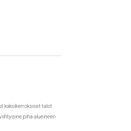
 kaksikerroksiset talot
iihtyisine piha-alueineen