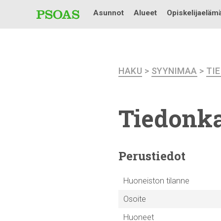
Asunnot
Alueet
Opiskelijaeläm
HAKU
>
SYYNIMAA
>
TI
Tiedonka
Perustiedot
Huoneiston tilanne
Osoite
Huoneet