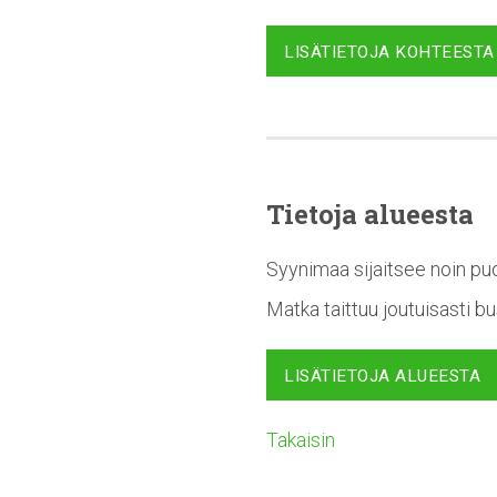
LISÄTIETOJA KOHTEESTA
Tietoja alueesta
Syynimaa sijaitsee noin puo
Matka taittuu joutuisasti b
LISÄTIETOJA ALUEESTA
Takaisin