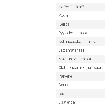
Neliömäärä m2
Vuokra
Kerros
Pyykkikonepaikka
Astianpesukonepaikka
Lattiamateriaali
Makuuhuoneen ikkunan su
Olohuoneen ikkunan suunt
Parveke
Sauna
liesi
Lisätietoa