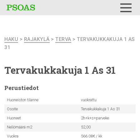
Testi
Menu
HAKU
>
RAJAKYLÄ
>
TERVA
> TERVAKUKKAKUJA 1 AS
31
Tervakukkakuja
1 As 31
Perustiedot
Huoneiston tilanne
vuokrattu
Osoite
Tervakukkakuja 1 As 31
Huoneet
2h+k+s+parveke
Neliömäärä m2
52,00
Vuokra
566.08€ / kk