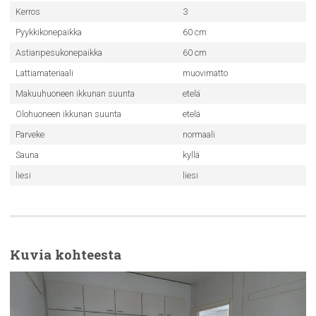
Kerros
3
Pyykkikonepaikka
60 cm
Astianpesukonepaikka
60 cm
Lattiamateriaali
muovimatto
Makuuhuoneen ikkunan suunta
etelä
Olohuoneen ikkunan suunta
etelä
Parveke
normaali
Sauna
kyllä
liesi
liesi
Kuvia kohteesta