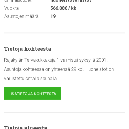
ominaisuudet
huoneistovarastot
Vuokra
566.08€ / kk
Asuntojen määrä
19
Tietoja kohteesta
Rajakylän Tervakukkakuja 1 valmistui syksyllä 2001.
Asuntoja kohteessa on yhteensä 29 kpl. Huoneistot on
varustettu omalla saunalla.
LISÄTIETOJA KOHTEESTA
Tietoja alueesta