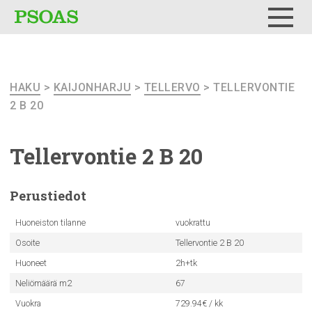
Testi
Menu
HAKU
>
KAIJONHARJU
>
TELLERVO
> TELLERVONTIE
2 B 20
Tellervontie
2 B 20
Perustiedot
Huoneiston tilanne
vuokrattu
Osoite
Tellervontie 2 B 20
Huoneet
2h+tk
Neliömäärä m2
67
Vuokra
729.94€ / kk