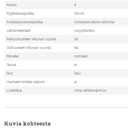
Kerros
4
Pyykkikonepaikka
60 cm
Astianpesukonepaikka
Astianpesukone valmiina
Lattiamateriaali
vinyylilankku
Makuuhuoneen ikkunan suunta
itä
Olohuoneen ikkunan suunta
itä
Parveke
normaali
Sauna
ei
liesi
liesi
Huoneen kiinteä valaisin
ei
Lisätietoa
Oma sähkösopimus
Kuvia kohteesta