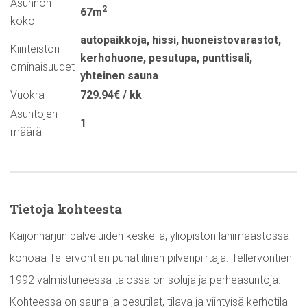
Asunnon
2
67m
koko
autopaikkoja
,
hissi
,
huoneistovarastot
,
Kiinteistön
kerhohuone
,
pesutupa
,
punttisali
,
ominaisuudet
yhteinen sauna
Vuokra
729.94€ / kk
Asuntojen
1
määrä
Tietoja kohteesta
Kaijonharjun palveluiden keskellä, yliopiston lähimaastossa
kohoaa Tellervontien punatiilinen pilvenpiirtäjä. Tellervontien
1992 valmistuneessa talossa on soluja ja perheasuntoja.
Kohteessa on sauna ja pesutilat, tilava ja viihtyisä kerhotila