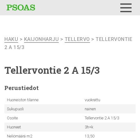
Testi
Menu
HAKU
>
KAIJONHARJU
>
TELLERVO
> TELLERVONTIE
2 A 15/3
Tellervontie
2 A 15/3
Perustiedot
Huoneiston tilanne
vuokrattu
Sukupuoli
nainen
Osoite
Tellervontie 2 A 15/3
Huoneet
3h+k
Neliömäärä m2
13,50