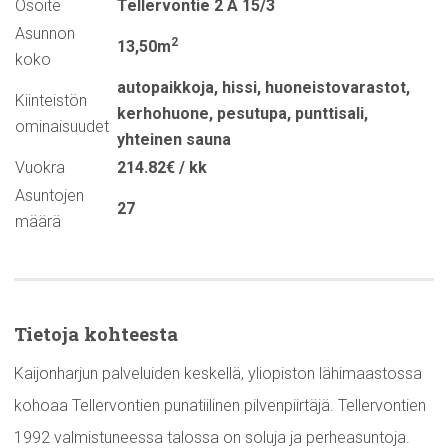
Osoite
Tellervontie 2 A 15/3
Asunnon
2
13,50m
koko
autopaikkoja
,
hissi
,
huoneistovarastot
,
Kiinteistön
kerhohuone
,
pesutupa
,
punttisali
,
ominaisuudet
yhteinen sauna
Vuokra
214.82€ / kk
Asuntojen
27
määrä
Tietoja kohteesta
Kaijonharjun palveluiden keskellä, yliopiston lähimaastossa
kohoaa Tellervontien punatiilinen pilvenpiirtäjä. Tellervontien
1992 valmistuneessa talossa on soluja ja perheasuntoja.