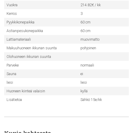
Vuokra
214.82€ / kk
Kerros
3
Pyykkikonepaikka
60 cm
Astianpesukonepaikka
60 cm
Lattiamateriaali
muovimatto
Makuuhuoneen ikkunan suunta
pohjoinen
Olohuoneen ikkunan suunta
Parveke
normaali
Sauna
ei
liesi
liesi
Huoneen kiinteä valaisin
kyllä
Lisätietoa
Sähkö 15e/kk
Kuvia kohteesta