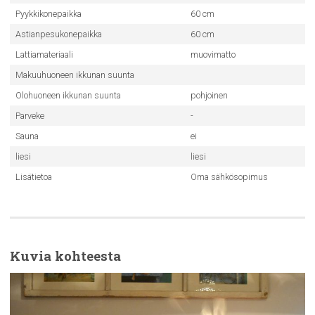
Pyykkikonepaikka
60 cm
Astianpesukonepaikka
60 cm
Lattiamateriaali
muovimatto
Makuuhuoneen ikkunan suunta
Olohuoneen ikkunan suunta
pohjoinen
Parveke
-
Sauna
ei
liesi
liesi
Lisätietoa
Oma sähkösopimus
Kuvia kohteesta