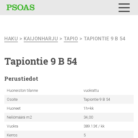
Testi
Menu
HAKU
>
KAIJONHARJU
>
TAPIO
> TAPIONTIE 9 B 54
Tapiontie 9 B 54
Perustiedot
Huoneiston tilanne
vuokrattu
Osoite
Tapiontie 9 B 54
Huoneet
1h+kk
Neliömäärä m2
34,00
Vuokra
389.13€ / kk
Kerros
5