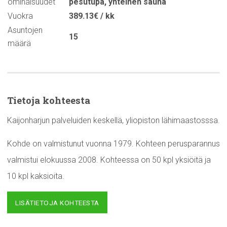
ominaisuudet
pesutupa
,
yhteinen sauna
Vuokra
389.13€ / kk
Asuntojen
15
määrä
Tietoja kohteesta
Kaijonharjun palveluiden keskellä, yliopiston lähimaastosssa.
Kohde on valmistunut vuonna 1979. Kohteen perusparannus
valmistui elokuussa 2008. Kohteessa on 50 kpl yksiöitä ja
10 kpl kaksioita.
LISÄTIETOJA KOHTEESTA