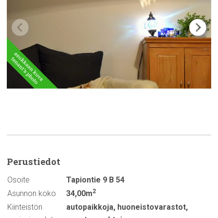
Perustiedot
Osoite
Tapiontie 9 B 54
2
Asunnon koko
34,00m
Kiinteistön
autopaikkoja
,
huoneistovarastot
,