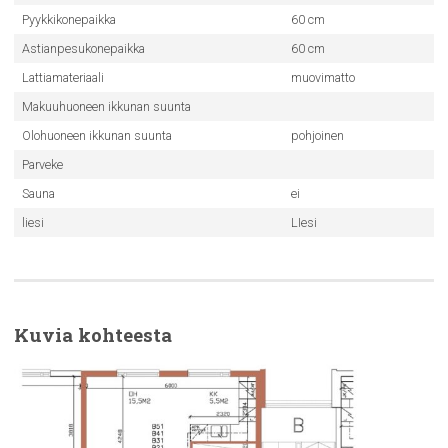
Pyykkikonepaikka
60 cm
Astianpesukonepaikka
60 cm
Lattiamateriaali
muovimatto
Makuuhuoneen ikkunan suunta
Olohuoneen ikkunan suunta
pohjoinen
Parveke
Sauna
ei
liesi
LIesi
Kuvia kohteesta