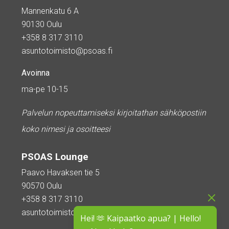
Mannenkatu 6 A
90130 Oulu
+358 8 317 3110
asuntotoimisto@psoas.fi
Avoinna
ma-pe 10-15
Palvelun nopeuttamiseksi kirjoitathan sähköpostiin
koko nimesi ja osoitteesi
PSOAS Lounge
Paavo Havaksen tie 5
90570 Oulu
+358 8 317 3110
asuntotoimisto@psoas.fi
Hei! 🫶 Kaipaatko apua? | Hello!