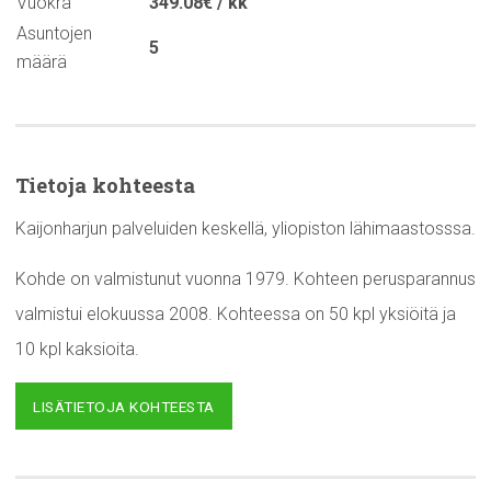
Vuokra
349.08€ / kk
Asuntojen
5
määrä
Tietoja kohteesta
Kaijonharjun palveluiden keskellä, yliopiston lähimaastosssa.
Kohde on valmistunut vuonna 1979. Kohteen perusparannus
valmistui elokuussa 2008. Kohteessa on 50 kpl yksiöitä ja
10 kpl kaksioita.
LISÄTIETOJA KOHTEESTA