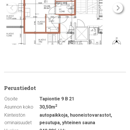
Perustiedot
Osoite
Tapiontie 9 B 21
2
Asunnon koko
30,50m
Kiinteistön
autopaikkoja
,
huoneistovarastot
,
ominaisuudet
pesutupa
,
yhteinen sauna