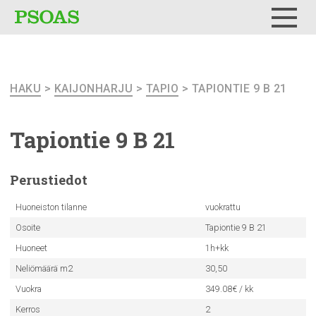
Testi
Menu
HAKU
>
KAIJONHARJU
>
TAPIO
> TAPIONTIE 9 B 21
Tapiontie 9 B 21
Perustiedot
Huoneiston tilanne
vuokrattu
Osoite
Tapiontie 9 B 21
Huoneet
1h+kk
Neliömäärä m2
30,50
Vuokra
349.08€ / kk
Kerros
2