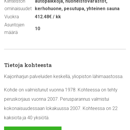
Kiinteistön
autopaikkoja
,
huoneistovarastot
,
ominaisuudet
kerhohuone
,
pesutupa
,
yhteinen sauna
Vuokra
412.48€ / kk
Asuntojen
10
määrä
Tietoja kohteesta
Kaijonharjun palveluiden keskellä, yliopiston lähimaastossa.
Kohde on valmistunut vuonna 1978. Kohteessa on tehty
peruskorjaus vuonna 2007. Perusparannus valmistui
kokonaisuudessaan lokakuussa 2007. Kohteessa on 22
kaksiota ja 40 yksiötä.