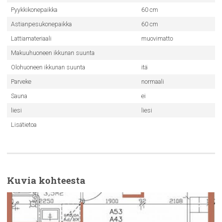
Pyykkikonepaikka
60 cm
Astianpesukonepaikka
60 cm
Lattiamateriaali
muovimatto
Makuuhuoneen ikkunan suunta
Olohuoneen ikkunan suunta
itä
Parveke
normaali
Sauna
ei
liesi
liesi
Lisätietoa
Kuvia kohteesta