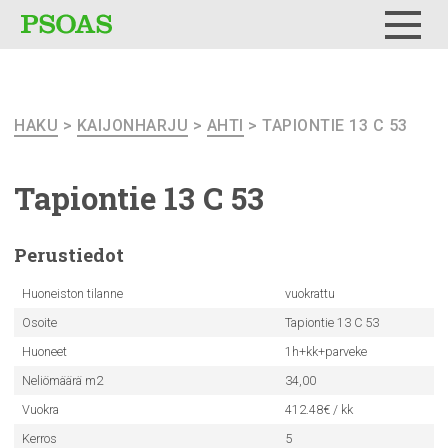
Testi
Menu
HAKU
>
KAIJONHARJU
>
AHTI
> TAPIONTIE 13 C 53
Tapiontie 13 C 53
Perustiedot
Huoneiston tilanne
vuokrattu
Osoite
Tapiontie 13 C 53
Huoneet
1h+kk+parveke
Neliömäärä m2
34,00
Vuokra
412.48€ / kk
Kerros
5