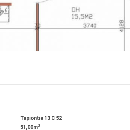
Tapiontie 13 C 52
2
51,00m