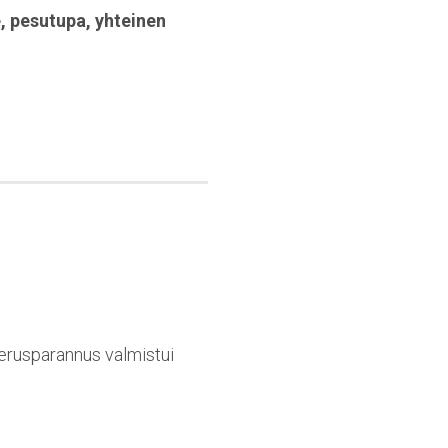
e
,
pesutupa
,
yhteinen
erusparannus valmistui