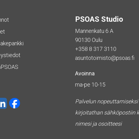
PSOAS Studio
nnot
Mannenkatu 6 A
et
90130 Oulu
akepankki
+358 8 317 3110
ystiedot
asuntotoimisto@psoas.fi
aPSOAS
Avoinna
ma-pe 10-15
Palvelun nopeuttamiseksi
kirjoitathan sähköpostiin 
nimesi ja osoitteesi