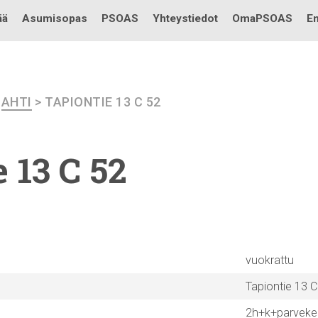
Testi
ää
Asumisopas
PSOAS
Yhteystiedot
OmaPSOAS
En
>
AHTI
> TAPIONTIE 13 C 52
 13 C 52
vuokrattu
Tapiontie 13 C
2h+k+parveke