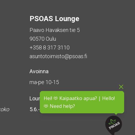
PSOAS Lounge
Paavo Havaksen tie 5
90570 Oulu
+358 8 317 3110
asuntotoimisto@psoas.fi
Avoinna
ma-pe 10-15
Hei! 🫶 Kaipaatko apua? | Hello!
Lounge on
suljettu kesän ajan
🫶 Need help?
koko
5.6.-16.8.2026