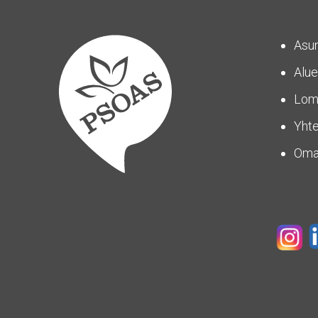
Asu
Alue
Lom
Yhte
Om