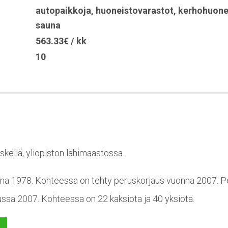
autopaikkoja
,
huoneistovarastot
,
kerhohuon
sauna
563.33€ / kk
10
skellä, yliopiston lähimaastossa.
na 1978. Kohteessa on tehty peruskorjaus vuonna 2007. P
sa 2007. Kohteessa on 22 kaksiota ja 40 yksiötä.