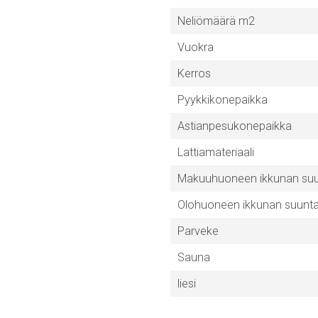
Neliömäärä m2
Vuokra
Kerros
Pyykkikonepaikka
Astianpesukonepaikka
Lattiamateriaali
Makuuhuoneen ikkunan su
Olohuoneen ikkunan suunt
Parveke
Sauna
liesi