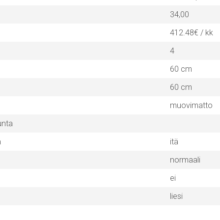
34,00
412.48€ / kk
4
60 cm
60 cm
muovimatto
unta
a
itä
normaali
ei
liesi