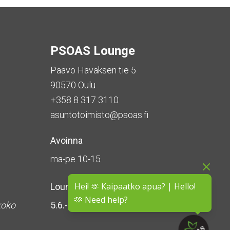
PSOAS Lounge
Paavo Havaksen tie 5
90570 Oulu
+358 8 317 3110
asuntotoimisto@psoas.fi
Avoinna
ma-pe 10-15
Hei! 🫶 Kaipaatko apua? | Hello!
Lounge on
suljettu kesän ajan
🫶 Need help?
koko
5.6.-16.8.2026