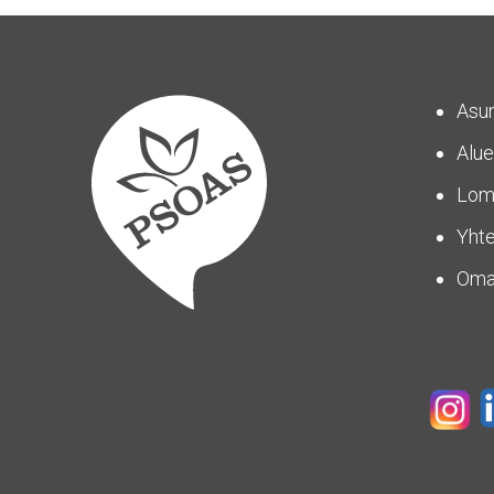
Asu
Alue
Lom
Yhte
Om