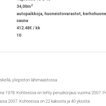
2
34,00m
autopaikkoja
,
huoneistovarastot
,
kerhohuon
sauna
412.48€ / kk
10
skellä, yliopiston lähimaastossa.
na 1978. Kohteessa on tehty peruskorjaus vuonna 2007. P
sa 2007. Kohteessa on 22 kaksiota ja 40 yksiötä.