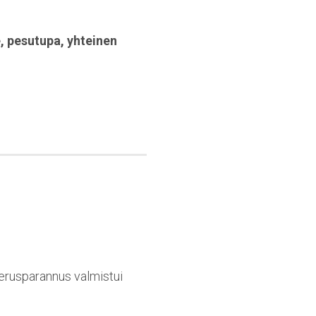
e
,
pesutupa
,
yhteinen
erusparannus valmistui