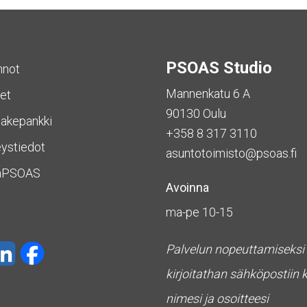
PSOAS Studio
nnot
Mannenkatu 6 A
et
90130 Oulu
akepankki
+358 8 317 3110
ystiedot
asuntotoimisto@psoas.fi
aPSOAS
Avoinna
ma-pe 10-15
Palvelun nopeuttamiseksi
kirjoitathan sähköpostiin 
nimesi ja osoitteesi