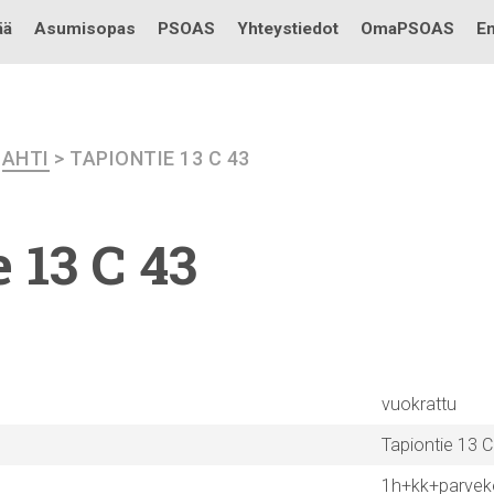
Testi
ää
Asumisopas
PSOAS
Yhteystiedot
OmaPSOAS
En
>
AHTI
> TAPIONTIE 13 C 43
 13 C 43
vuokrattu
Tapiontie 13 C
1h+kk+parvek