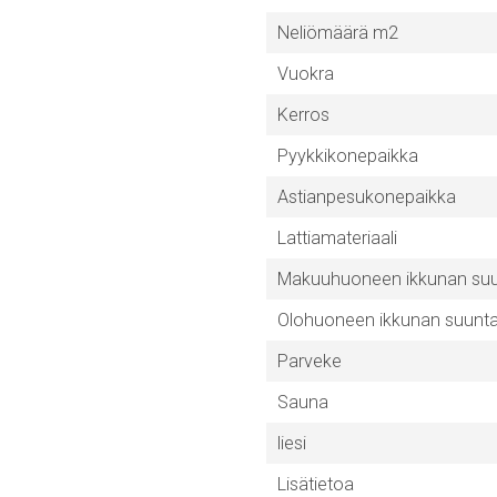
Neliömäärä m2
Vuokra
Kerros
Pyykkikonepaikka
Astianpesukonepaikka
Lattiamateriaali
Makuuhuoneen ikkunan su
Olohuoneen ikkunan suunt
Parveke
Sauna
liesi
Lisätietoa