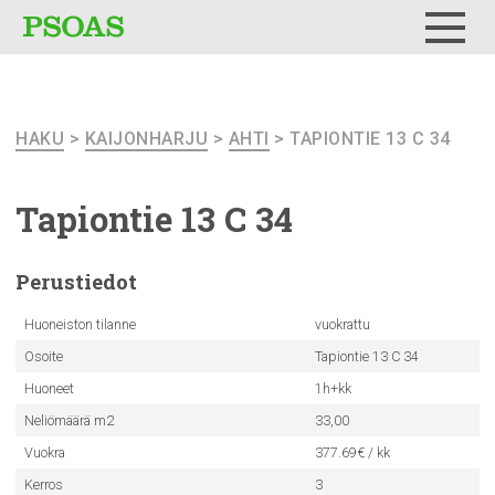
Testi
Menu
HAKU
>
KAIJONHARJU
>
AHTI
> TAPIONTIE 13 C 34
Tapiontie 13 C 34
Perustiedot
Huoneiston tilanne
vuokrattu
Osoite
Tapiontie 13 C 34
Huoneet
1h+kk
Neliömäärä m2
33,00
Vuokra
377.69€ / kk
Kerros
3