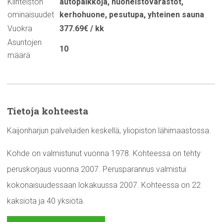
Kiinteistön
autopaikkoja
,
huoneistovarastot
,
ominaisuudet
kerhohuone
,
pesutupa
,
yhteinen sauna
Vuokra
377.69€ / kk
Asuntojen
10
määrä
Tietoja kohteesta
Kaijonharjun palveluiden keskellä, yliopiston lähimaastossa.
Kohde on valmistunut vuonna 1978. Kohteessa on tehty
peruskorjaus vuonna 2007. Perusparannus valmistui
kokonaisuudessaan lokakuussa 2007. Kohteessa on 22
kaksiota ja 40 yksiötä.