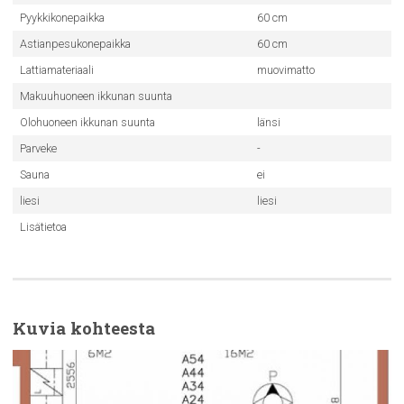
Pyykkikonepaikka
60 cm
Astianpesukonepaikka
60 cm
Lattiamateriaali
muovimatto
Makuuhuoneen ikkunan suunta
Olohuoneen ikkunan suunta
länsi
Parveke
-
Sauna
ei
liesi
liesi
Lisätietoa
Kuvia kohteesta