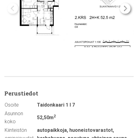
Perustiedot
Osoite
Taidonkaari 1 I 7
Asunnon
2
52,50m
koko
Kiinteistön
autopaikkoja
,
huoneistovarastot
,