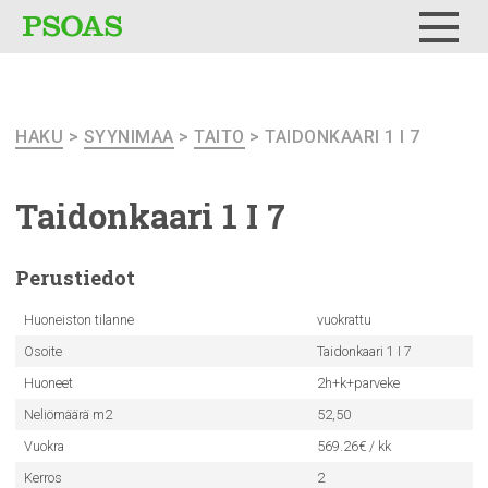
Testi
Menu
HAKU
>
SYYNIMAA
>
TAITO
> TAIDONKAARI 1 I 7
Taidonkaari
1 I 7
Perustiedot
Huoneiston tilanne
vuokrattu
Osoite
Taidonkaari 1 I 7
Huoneet
2h+k+parveke
Neliömäärä m2
52,50
Vuokra
569.26€ / kk
Kerros
2