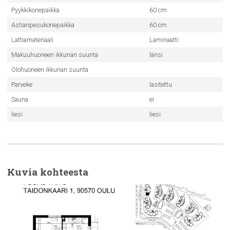
Pyykkikonepaikka
60 cm
Astianpesukonepaikka
60 cm
Lattiamateriaali
Laminaatti
Makuuhuoneen ikkunan suunta
länsi
Olohuoneen ikkunan suunta
Parveke
lasitettu
Sauna
ei
liesi
liesi
Kuvia kohteesta