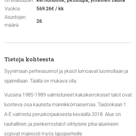
ominaisuudet
kerhohuone
,
pesutupa
,
yhteinen sauna
Vuokra
569.26€ / kk
Asuntojen
26
määrä
Tietoja kohteesta
Syynimaan perheasunnot ja yksiöt lumoavat luonnollaan ja
sijainnillaan. Täällä on mukava olla.
Vuosina 1985-1989 valmistuneet kaksikerroksiset talot ovat
luonteva osa kaunista männikkömaisemaa. Taidonkaari 1
A-E valmistui peruskorjauksesta keväällä 2018. Alue on
rauhallinen, ja pienkerrostalot viihtyisine piha-alueineen
sopivat mainiosti myös lapsiperheille