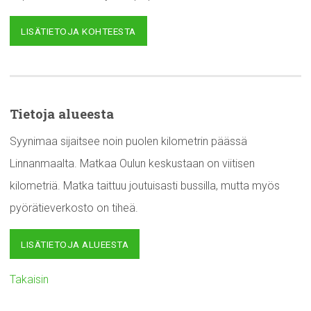
LISÄTIETOJA KOHTEESTA
Tietoja alueesta
Syynimaa sijaitsee noin puolen kilometrin päässä
Linnanmaalta. Matkaa Oulun keskustaan on viitisen
kilometriä. Matka taittuu joutuisasti bussilla, mutta myös
pyörätieverkosto on tiheä.
LISÄTIETOJA ALUEESTA
Takaisin