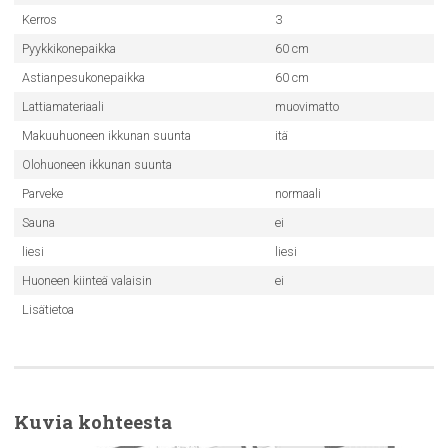
Kerros
3
Pyykkikonepaikka
60 cm
Astianpesukonepaikka
60 cm
Lattiamateriaali
muovimatto
Makuuhuoneen ikkunan suunta
itä
Olohuoneen ikkunan suunta
Parveke
normaali
Sauna
ei
liesi
liesi
Huoneen kiinteä valaisin
ei
Lisätietoa
Kuvia kohteesta