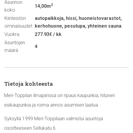
Asunnon
2
14,00m
koko
Kiinteistön
autopaikkoja
,
hissi
,
huoneistovarastot
,
ominaisuudet
kerhohuone
,
pesutupa
,
yhteinen sauna
Vuokra
277.93€ / kk
Asuntojen
4
määrä
Tietoja kohteesta
Meri-Toppilan ilmapiirissä on ripaus kaupunkia, hitunen
esikaupunkia ja roima annos asumisen laatua.
Syksyllä 1999 Meri-Toppilaan valmistui asuntoja
osoitteeseen Sellukatu 6.