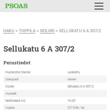
Testi
Menu
HAKU
>
TOPPILA
>
SEILORI
> SELLUKATU 6 A 307/2
Sellukatu 6 A 307/2
Perustiedot
Huoneiston tilanne
vuokrattu
Sukupuoli
nainen
Osoite
Sellukatu 6 A 307/2
Huoneet
Neliömäärä m2
14,00
Vuokra
277.93€ / kk